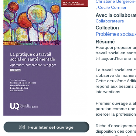
Christiane Bergeron-
,
Cécile Cormier
Avec la collabora
Collaborateurs
Collection
Problèmes sociaux 
Résumé
Pourquoi proposer un
travail social en san
t-il aujourd’hui une 
Le travail social est
s’observe de manièr
Cette deuxième éditi
répond aux besoins 
interventions.
Premier ouvrage à ab
parution comme une 
exercer la professio
Riche d’enseignement
Feuilleter cet ouvrage
disposition des conn