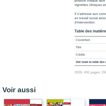
posture critique fac
vignettes cliniques e
Il s’adresse aux com
en travail social ai
d’intervention.
Table des matièr
Couverture
Titre
Crédits
Remerciements
Voir toute la table des
Table des matières
2026, 492 pages, D
Liste des encadrés
Liste des figures
Voir aussi
Liste des tableaux
Introduction / La complex
dans le champ de la sa