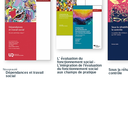
La pertinence de l’ouvr
Le positionnement de l
La description de l’ouv
Partie I. Le travail soc
spécifique et une action
Partie II. La pratique d
Partie III. Les particula
santé mentale
L' évaluation du
fonctionnement social -
Partie I / Le travail so
L'intégration de l’évaluation
du fonctionnement social
spécifique et une action
Nouveauté
Sous la réhab
aux champs de pratique
Dépendances et travail
contrôle
social
Chapitre 1 / L’exercice 
mentale
Chapitre 2 / Le poids 
Chapitre 3 / Le rétabli
Chapitre 4 / Au cœur d
Partie II / La pratique 
Chapitre 5 / Le processu