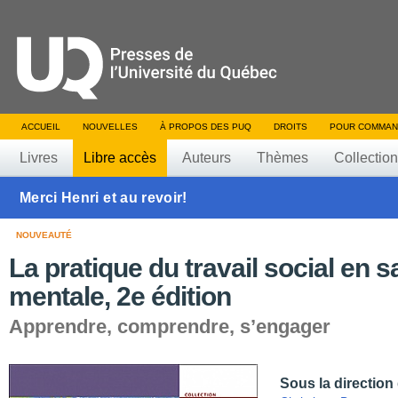
ACCUEIL
NOUVELLES
À PROPOS DES PUQ
DROITS
POUR COMMAN
Livres
Libre accès
Auteurs
Thèmes
Collectio
Merci Henri et au revoir!
NOUVEAUTÉ
La pratique du travail social en s
mentale, 2e édition
Apprendre, comprendre, s’engager
Sous la direction