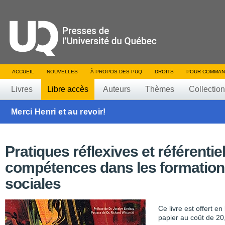
ACCUEIL
NOUVELLES
À PROPOS DES PUQ
DROITS
POUR COMMAN
Livres
Libre accès
Auteurs
Thèmes
Collectio
Merci Henri et au revoir!
Pratiques réflexives et référentie
compétences dans les formatio
sociales
Ce livre est offert e
papier au coût de 20