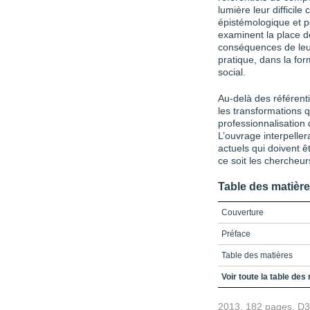
lumière leur difficile
épistémologique et 
examinent la place d
conséquences de leur
pratique, dans la for
social.
Au-delà des référent
les transformations q
professionnalisation 
L’ouvrage interpeller
actuels qui doivent ê
ce soit les chercheur
Table des matièr
Couverture
Préface
Table des matières
INTRODUCTION
Voir toute la table des
Chapitre 1 - Référentie
2013, 182 pages, D
injonction paradoxale po