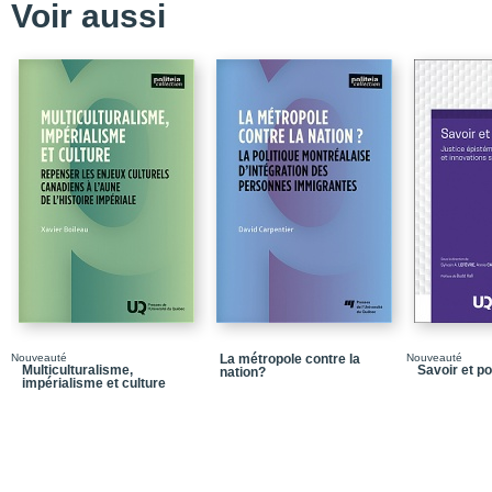
Voir aussi
Chapitre 4_La citoyenn
Chapitre 5_La reconnais
nouvel universalisme
Chapitre 6_La mutation d
globalisation
Chapitre 7_Pour une éthi
Chapitre 8_Reconnaissa
Chapitre 9_La place de
Durban
Notices biographiques
Nouveauté
La métropole contre la
Nouveauté
Multiculturalisme,
Savoir et p
nation?
impérialisme et culture