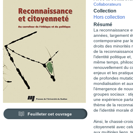
Collaborateurs
Collection
Hors collection
Résumé
La reconnaissance et
années, largement ét
contemporaine par les
droits des minorités 
de la reconnaissance
l'identité politique e
même temps, philosop
renouvellement du co
enjeux et les pratiq
de profondes mutatio
mondialisation et aux
l'émergence de nouve
groupes sociaux : sti
une expérience parta
thème de la reconnai
de l'identité morale 
Feuilleter cet ouvrage
Ainsi, le chassé-cro
citoyenneté avec celui
aux multiples liens, 