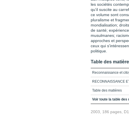
les sociétés contemp
qu'il suscite au carre
ce volume sont consa
pluralisme et fragmen
mondialisation; droit
de santé; expérienc
musulmanes; racisme 
approches et perspec
ceux qui s'intéressen
politique.
Table des matièr
Reconnaissance et cit
RECONNAISSANCE E
Table des matières
Présentation_Éthique e
Voir toute la table des
Chapitre 1_Reconnaiss
2003, 186 pages, D
Chapitre 2_Reconnaissa
Chapitre 3_L'autre du so