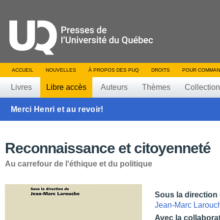
ACCUEIL
NOUVELLES
À PROPOS DES PUQ
DROITS
POUR COMMAN
Livres
Libre accès
Auteurs
Thèmes
Collectio
Merci Henri et au revoir!
Reconnaissance et citoyenneté
Au carrefour de l'éthique et du politique
Sous la direction
Jean-Marc Larouc
Avec la collabora