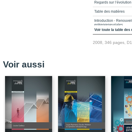
Regards sur l’évolution
Table des matières
Introduction - Renouvele
entrepreneuriales
Voir toute la table des
Annexe 1 - Le référent
2008, 346 pages, D
Conclusion - Éléments 
approche anthropocentr
Les auteurs
Voir aussi