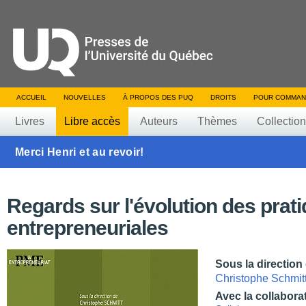
ACCUEIL
NOUVELLES
À PROPOS DES PUQ
DROITS
POUR COMMAN
Livres
Libre accès
Auteurs
Thèmes
Collectio
Merci Henri et au revoir!
Regards sur l'évolution des prat
entrepreneuriales
Sous la direction
Christophe Schmit
Avec la collabora