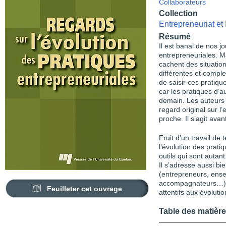
Collaborateurs
Collection
Entrepreneuriat e
Résumé
Il est banal de nos j
entrepreneuriales. Ma
cachent des situation
différentes et complex
de saisir ces pratiqu
car les pratiques d’au
demain. Les auteurs 
regard original sur l
proche. Il s’agit av
Fruit d’un travail de 
l’évolution des prat
outils qui sont autant
Il s’adresse aussi bi
(entrepreneurs, ense
accompagnateurs…) q
Feuilleter cet ouvrage
attentifs aux évoluti
Table des matièr