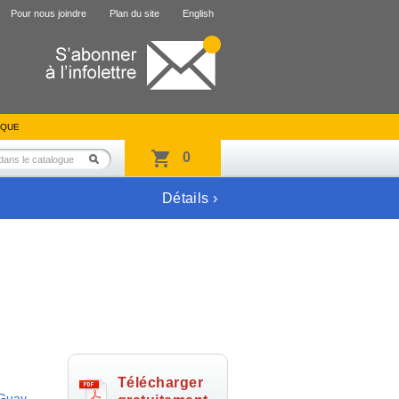
Pour nous joindre
Plan du site
English
IQUE
0
Détails ›
Télécharger
 Guay
,