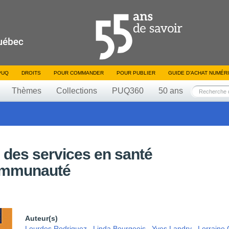
PUQ
DROITS
POUR COMMANDER
POUR PUBLIER
GUIDE D’ACHAT NUMÉR
Thèmes
Collections
PUQ360
50 ans
é des services en santé
communauté
Auteur(s)
Lourdes Rodriguez
,
Linda Bourgeois
,
Yves Landry
,
Lorraine