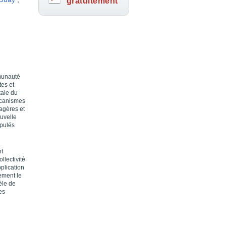
gratuitement
mmunauté
tes et
tale du
écanismes
agères et
ouvelle
ipulés
nt
llectivité
plication
rement le
èle de
es