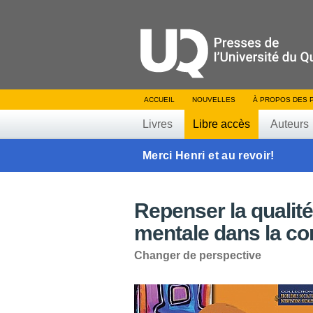
ACCUEIL
NOUVELLES
À PROPOS DES 
Livres
Libre accès
Auteurs
Merci Henri et au revoir!
Repenser la qualit
mentale dans la 
Changer de perspective