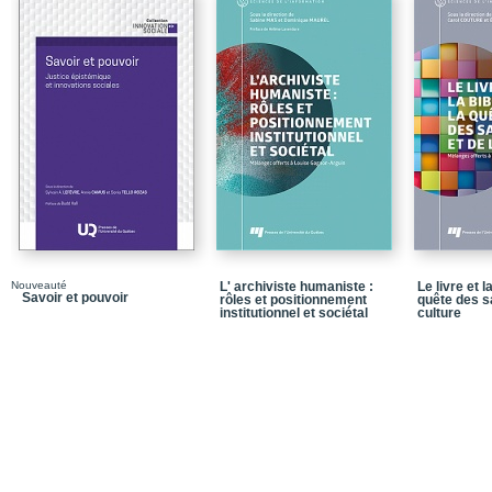
Conclusion : liquides co
« Smart cities : prendre 
persuasifs d’une métph
Conclusion
Corpus à l’étude
Interroger les métaphor
Conclusion
Jeu vidéo et catachrèse
métaphores tutorielles 
Conclusion
Nouveauté
L' archiviste humaniste :
Le livre et l
Savoir et pouvoir
rôles et positionnement
quête des sa
Les métaphores du big
institutionnel et sociétal
culture
Conclusion
De Big Deal à Big Broth
l’usage des renseignem
Corpus à l’étude
Bibliographie
Notices biographiques