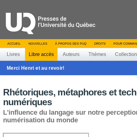
ACCUEIL
NOUVELLES
À PROPOS DES PUQ
DROITS
POUR COMMAN
Livres
Libre accès
Auteurs
Thèmes
Collectio
Merci Henri et au revoir!
Rhétoriques, métaphores et tech
numériques
L'influence du langage sur notre perceptio
numérisation du monde