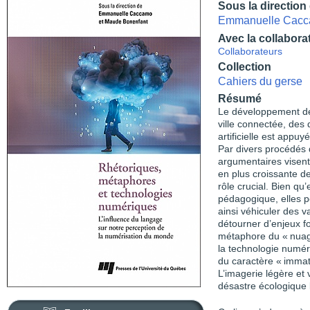
Sous la direction
Emmanuelle Cac
Avec la collabora
Collaborateurs
Collection
Cahiers du gerse
Résumé
Le développement des
ville connectée, des
artificielle est appu
Par divers procédés d
argumentaires visent
en plus croissante d
rôle crucial. Bien qu
pédagogique, elles p
ainsi véhiculer des v
détourner d’enjeux 
métaphore du « nuage
la technologie numé
du caractère « immat
L’imagerie légère et 
désastre écologique