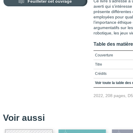
Feuilleter cet ouvrage
Ce livre s’adresse à 
averti qui s’intéresse
présente différentes
employées pour qualif
l’importance éthique
argumentatifs sur les
robotique, les jeux v
Table des matièr
Couverture
Titre
Crédits
Sommaire
Voir toute la table des
Liste des figures et tab
2022, 208 pages, D
Liste des sigles et acr
Introduction / Mettre e
entourant les technolo
Voir aussi
L’architexte liquide du 