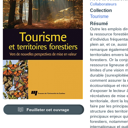
Collaborateurs
Collection
Tourisme
Résumé
Outre les emplois dire
la ressource forestiè
d’individus fréquenta
plein air, et ce, aus
remarque également 
territoriales envers l
forestiers. Or la conj
ressource ligneuse d
limites d’une vision 
durable (surexploité
comment assurer la mi
écotouristique et récr
d’exposer le lecteur à
récréatives de mise 
territoriale, dont la
faire par les principa
Feuilleter cet ouvrage
structure des territoi
principaux enjeux qui
forestiers, notammen
internationaux et qu