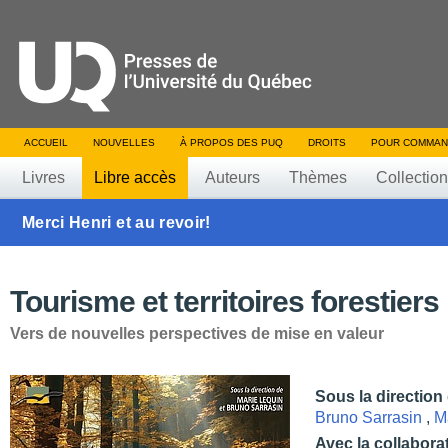
ACCUEIL
NOUVELLES
À PROPOS DES PUQ
DROITS
POUR COMMAN
Livres
Libre accès
Auteurs
Thèmes
Collectio
Merci Henri et au revoir!
Tourisme et territoires forestiers
Vers de nouvelles perspectives de mise en valeur
Sous la direction
Bruno Sarrasin
,
M
Avec la collabora