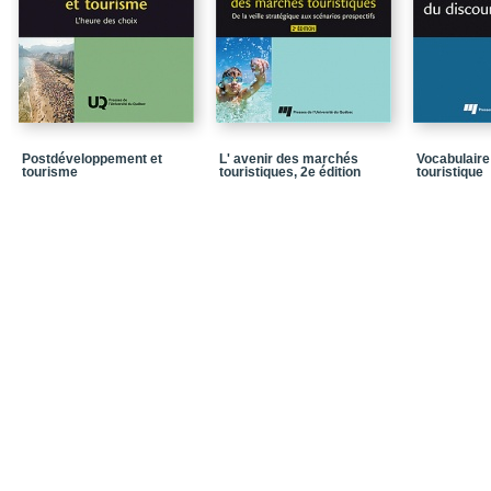
chapitre 4 - Activités é
forestiers protégés
Partie 3 - Le développe
masse
Chapitre 5 - Le tourisme
Antilles
Postdéveloppement et
L' avenir des marchés
Vocabulaire
Chapitre 6 - Le tourism
tourisme
touristiques, 2e édition
touristique
Partie 4 - L'expérience d
Chapitre 7 - L'expérienc
C hapitre 8 - De la be
touristiques
Conclusion - L'écotouris
Notices biographiques
Dans la même collecti