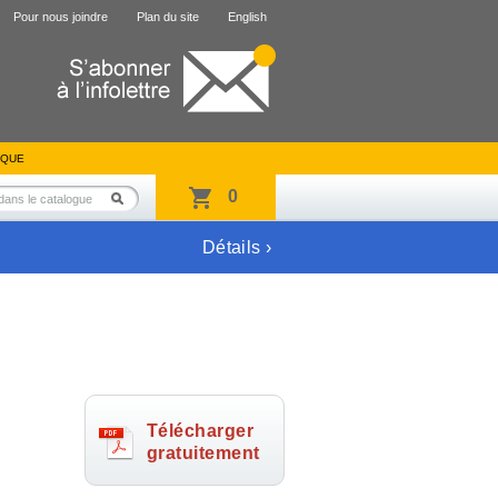
Pour nous joindre
Plan du site
English
IQUE
0
Détails ›
Télécharger
gratuitement