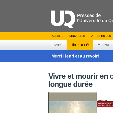
ACCUEIL
NOUVELLES
À PROPOS DES 
Livres
Libre accès
Auteurs
Merci Henri et au revoir!
Vivre et mourir en 
longue durée