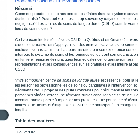
Problèmes sociaux et interventions sociales
Résumé
Comment prendre soin de nos personnes aînées dans un système souve
déshumanisé ? Pourquoi vieillir est-il trop souvent synonyme de solitude 
négligence ? Les centres de soins de longue durée (CSLD) sont-ils vraim
lieux de compassion ?
Ce livre examine les réalités des CSLD au Québec et en Ontario à traver
étude comparative, en s’appuyant sur des entrevues avec des personnes
impliquées dans ce milieu. L’auteure, inspirée par son expérience person
interroge le système de soins et les logiques qui guident son organisation
en lumière l’emprise des pratiques biomédicales de l’organisation, ses
représentations et ses conséquences sur les pratiques et les interrelation
CSLD.
Vivre et mourir en centre de soins de longue durée
est essentiel pour la 
les personnes professionnelles de soins ou candidates à l’intervention et 
décisionnaires. Il propose des pistes concrètes pour réhumaniser les soi
personnes aînées, offrant une réflexion sur les conditions de fin de vie. Ce
incontournable appelle à repenser nos pratiques. Elle permet de réfléchir
limites structurelles et éthiques des CSLD et de participer à un changeme
tangible.
Table des matières
Couverture