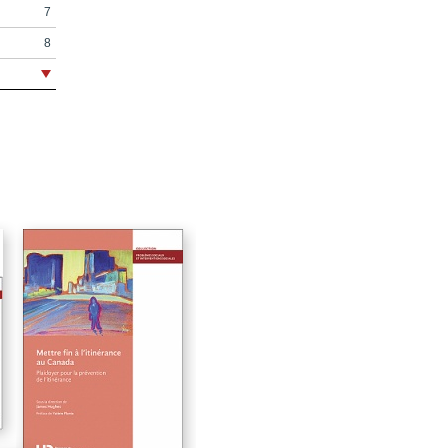
7
8
9
11
15
17
23
26
31
a
33
47
63
79
81