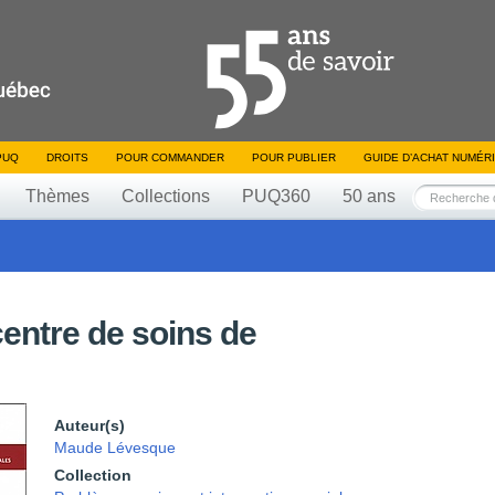
PUQ
DROITS
POUR COMMANDER
POUR PUBLIER
GUIDE D’ACHAT NUMÉR
Thèmes
Collections
PUQ360
50 ans
centre de soins de
Auteur(s)
Maude Lévesque
Collection