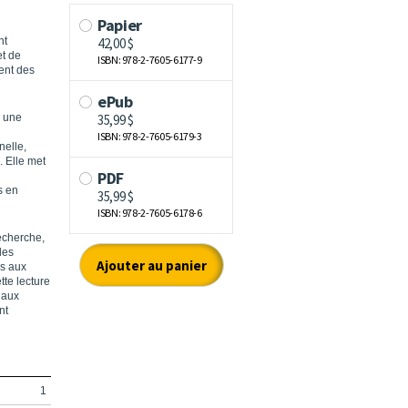
nt
et de
ent des
s une
nelle,
. Elle met
s en
recherche,
les
ns aux
tte lecture
 aux
nt
1