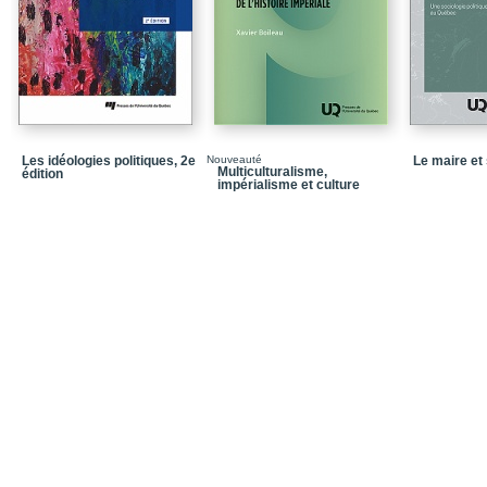
Partie 2_Les agricultur
Chapitre 4_L'agricultur
Chapitre 5_L'agricultu
Chapitre 6_Les entrepr
Chapitre 7_L'agricultu
Les idéologies politiques, 2e
Nouveauté
Le maire e
Multiculturalisme,
édition
Chapitre 8_Vers une so
impérialisme et culture
périphérique
Conclusion
Bibliographie