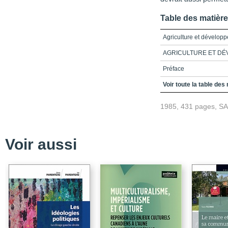
Table des matièr
Agriculture et dévelop
AGRICULTURE ET DÉ
Préface
Table des matières
Voir toute la table des
Liste des tableaux
1985, 431 pages, S
Liste des cartes
Répertoire des sigles
Voir aussi
Introduction
Partie 1_L'agriculture e
Chapitre 1_La structura
Chapitre 2_La déstructu
Chapitre 3_La politiqu
périphérique