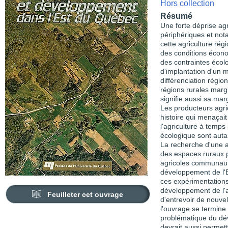
Hors collection
Résumé
Une forte déprise agr
périphériques et not
cette agriculture rég
des conditions écono
des contraintes écolo
d'implantation d'un 
différenciation régio
régions rurales margi
signifie aussi sa marg
Les producteurs agric
histoire qui menaçait
l'agriculture à temps 
écologique sont auta
La recherche d'une ag
des espaces ruraux p
agricoles communaut
développement de l'
ces expérimentations 
développement de l'
Feuilleter cet ouvrage
d'entrevoir de nouve
l'ouvrage se termine
problématique du dév
devrait aussi permet