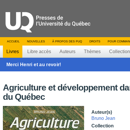
ACCUEIL
NOUVELLES
À PROPOS DES PUQ
DROITS
POUR COMMAN
Livres
Libre accès
Auteurs
Thèmes
Collectio
Merci Henri et au revoir!
Agriculture et développement dan
du Québec
Auteur(s)
Bruno Jean
Collection