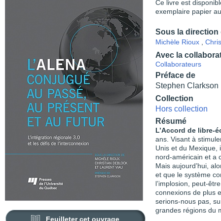
Ce livre est disponib
exemplaire papier au
Sous la direction
Michèle Rioux
,
Chri
Avec la collabora
Collaborateurs
Préface de
Stephen Clarkson
Collection
Hors collection
Résumé
L’Accord de libre-
ans. Visant à stimul
Unis et du Mexique, 
nord-américain et a
Mais aujourd’hui, al
et que le système co
l’implosion, peut-être
connexions de plus e
serions-nous pas, sur
grandes régions du 
Feuilleter cet ouvrage