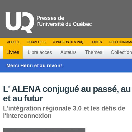
ACCUEIL
NOUVELLES
À PROPOS DES PUQ
DROITS
POUR COMMAN
Livres
Libre accès
Auteurs
Thèmes
Collectio
Merci Henri et au revoir!
L' ALENA conjugué au passé, au
et au futur
L'intégration régionale 3.0 et les défis de
l'interconnexion