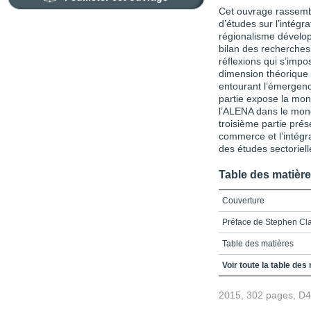
Cet ouvrage rassemb
d’études sur l’intégr
régionalisme dévelop
bilan des recherches 
réflexions qui s’impos
dimension théorique 
entourant l’émergen
partie expose la mont
l’ALENA dans le mond
troisième partie prés
commerce et l’intégra
des études sectoriell
Table des matièr
Couverture
Préface de Stephen Cl
Table des matières
Introduction
Voir toute la table des
L’émergence d’un modèl
2015, 302 pages, D
La construction des Amér