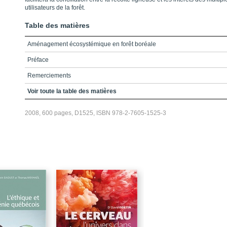
utilisateurs de la forêt.
Table des matières
Aménagement écosystémique en forêt boréale
Préface
Remerciements
Table des matières
Voir toute la table des matières
Liste des acronymes
2008, 600 pages, D1525, ISBN 978-2-7605-1525-3
Liste des figures
Liste des tableaux
Introduction : Les enjeux écologiques de l'aménagement forestier
Partie 1 : Aménagement forestier écosystémique
Chapitre 1. Aménagement forestier écosystémique. Origines et
fondements
Chapitre2. Comment les perturbations naturelles peuvent-elles constitue
un guide pour l’aménagement forestier écosystémique?