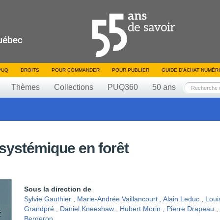
PUQ
DROITS
POUR COMMANDER
POUR PUBLIER
GUIDE D’ACHAT NUMÉR
Thèmes
Collections
PUQ360
50 ans
ystémique en forêt
Sous la direction de
Sylvie Gauthier
,
Marie-Andrée Vaillancourt
,
Alain Leduc
,
Loui
Grandpré
,
Daniel Kneeshaw
,
Hubert Morin
,
Pierre Drapeau
,
Bergeron