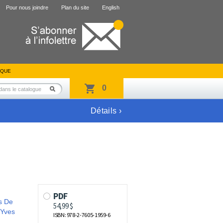
Pour nous joindre
Plan du site
English
IQUE
0
Détails ›
s De
Yves