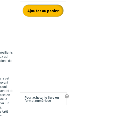
ésilients
ux qui
ctions de
ans cet
puyant
s qui
ovenant de
 mise en
?
Pour acheter le livre en
de la
format numérique
ter. En
 à
 forêt
es