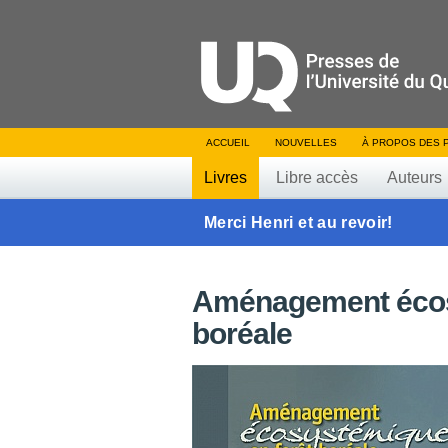
ACCUEIL
NOUVELLES
À PROPOS DES 
Livres
Libre accès
Auteurs
Merci Henri et au revoir!
Aménagement écos
boréale