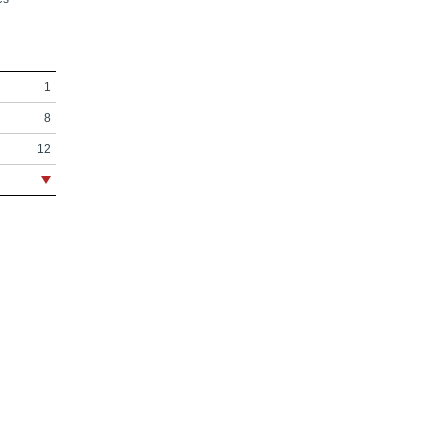
1
8
12
14
18
20
30
35
45
47
r
75