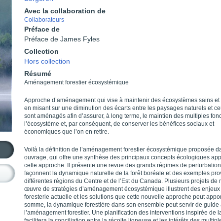
Avec la collaboration de
Collaborateurs
Préface de
Préface de James Fyles
Collection
Hors collection
Résumé
Aménagement forestier écosystémique
Approche d’aménagement qui vise à maintenir des écosystèmes sains et r
en misant sur une diminution des écarts entre les paysages naturels et ce
sont aménagés afin d’assurer, à long terme, le maintien des multiples fon
l’écosystème et, par conséquent, de conserver les bénéfices sociaux et
économiques que l’on en retire.
Voilà la définition de l’aménagement forestier écosystémique proposée d
ouvrage, qui offre une synthèse des principaux concepts écologiques ap
cette approche. Il présente une revue des grands régimes de perturbation
façonnent la dynamique naturelle de la forêt boréale et des exemples pr
différentes régions du Centre et de l’Est du Canada. Plusieurs projets de
œuvre de stratégies d’aménagement écosystémique illustrent des enjeux 
foresterie actuelle et les solutions que cette nouvelle approche peut appor
somme, la dynamique forestière dans son ensemble peut servir de guide
l’aménagement forestier. Une planification des interventions inspirée de la
facilitera la conciliation entre la récolte ligneuse et les intérêts des multipl