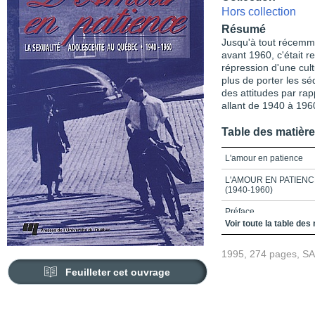
Hors collection
Résumé
Jusqu'à tout récemme
avant 1960, c'était 
répression d'une cul
plus de porter les sé
des attitudes par rap
allant de 1940 à 196
Table des matièr
L'amour en patience
L'AMOUR EN PATIEN
(1940-1960)
Préface
Voir toute la table des
Table des matières
1995, 274 pages, S
Introduction
Feuilleter cet ouvrage
Chapitre 1_L'histoire de
Première partie_L'adol