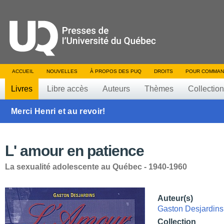
ACCUEIL
NOUVELLES
À PROPOS DES PUQ
DROITS
POUR COMMAN
Livres
Libre accès
Auteurs
Thèmes
Collectio
Merci Henri et au revoir!
L' amour en patience
La sexualité adolescente au Québec - 1940-1960
Auteur(s)
Gaston Desjardins
Collection