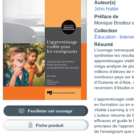
Auteur(s)
John Hattie
Préface de
Monique Brodeur e
Collection
Éducation - Interve
Résumé
L’ouvrage remarquab
synthétise les résul
apprentissages visibl
méga-analyse de plu
millions d’élèves de
nombreux pays sur l
d’Océanie et d’Asie, 
recension d’études e
L’apprentissage visi
en formation ou en e
Visible Learning
à n’
Feuilleter cet ouvrage
L’auteur résume de fa
efficaces et guide le
Fiche produit
principes de l’apprent
de l’enseignant que 