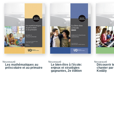
Chapitre 8 / La fin de l
PARTIE 3 / Les postures
Chapitre 9 / Les postur
systèmes
Annexe 1 / Apprentissage
ANNEXES
Annexe 2 / Les 900 et 
Annexe 3 / Facteurs qui
Annexe 4 / Rangs et tail
Nouveauté
Nouveauté
Nouveauté
Les mathématiques au
Le bien-être à l'école:
exercices à la fin des c
Découvrir le
préscolaire et au primaire
enjeux et stratégies
chanter par
gagnantes, 2e édition
Kodály
Annexe 5 / Calcul des ta
Annexe 6 / Grille d’éva
Bibliographie
Index onomastique
Index thématique
Dans la meme collecti