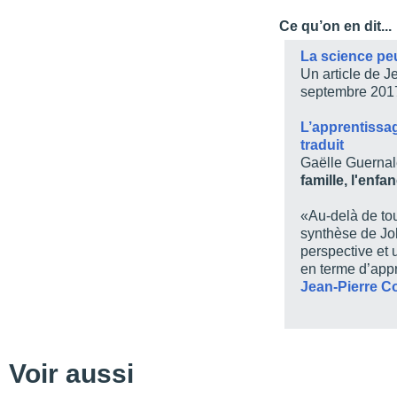
Avant-propos
Ce qu’on en dit...
Table des matières
La science peut
Liste des figures
Un article de 
septembre 201
Liste des tableaux
À propos
L’apprentissage
traduit
PARTIE 1 / L’origine de
Gaëlle Guernal
Chapitre 1 / L’apprentiss
famille, l'enfa
Chapitre 2 / L’origine d
«Au-delà de tou
Chapitre 3 / Les enseig
synthèse de Jo
éducatif
perspective et 
en terme d’app
PARTIE 2 / Les leçons
Jean-Pierre Co
Chapitre 4 / La prépara
Chapitre 5 / L’amorce d
Chapitre 6 / Le déroule
Voir aussi
Chapitre 7 / Le déroule