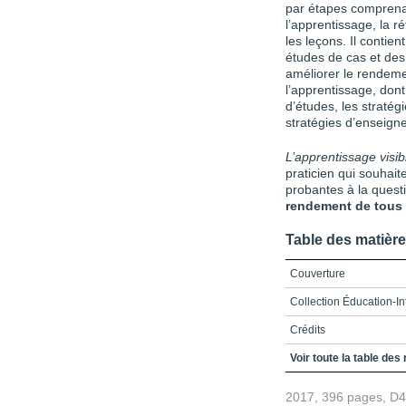
par étapes comprenant
l’apprentissage, la ré
les leçons. Il contien
études de cas et des
améliorer le rendeme
l’apprentissage, don
d’études, les straté
stratégies d’enseigne
L’apprentissage visi
praticien qui souhai
probantes à la ques
rendement de tous 
Table des matièr
Couverture
Collection Éducation-In
Crédits
Préface / Optimiser l’e
Voir toute la table des
Remerciements
2017, 396 pages, D