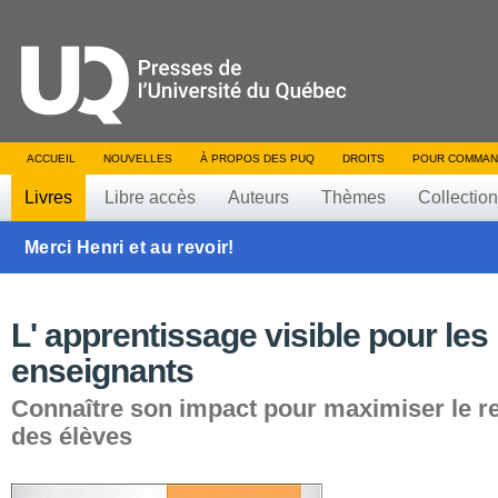
ACCUEIL
NOUVELLES
À PROPOS DES PUQ
DROITS
POUR COMMAN
Livres
Libre accès
Auteurs
Thèmes
Collectio
Merci Henri et au revoir!
L' apprentissage visible pour les
enseignants
Connaître son impact pour maximiser le 
des élèves