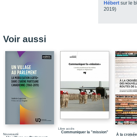
Notices biographiques
Hébert
sur le 
2019)
Quatrième de couvertu
Voir aussi
Libre accès
Communiquer la "mission"
Nouveauté
À la croisé