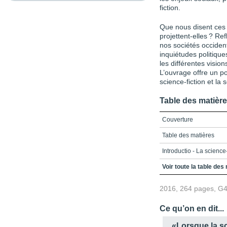
fiction.
Que nous disent ces 
projettent-elles ? Ref
nos sociétés occiden
inquiétudes politiqu
les différentes visi
L’ouvrage offre un po
science-fiction et la 
Table des matièr
Couverture
Table des matières
Introductio - La science
PARTIE 1 / Les fondeme
Voir toute la table des
Chapitre 1 / Nouvelles 
2016, 264 pages, G
paradigmatique de la sc
politiques actuels
Ce qu’on en dit...
Chapitre 2 / Un retour à 
analyse comparée de Le
«Lorsque la sc
Interstellaire