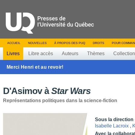
ACCUEIL
NOUVELLES
À PROPOS DES PUQ
DROITS
POUR COMMAN
Livres
Libre accès
Auteurs
Thèmes
Collectio
Merci Henri et au revoir!
D'Asimov à
Star Wars
Représentations politiques dans la science-fiction
Sous la direction
Isabelle Lacroix
,
K
Avec la collabora