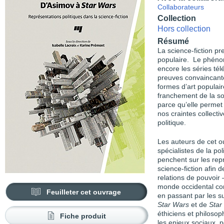
Collaborateurs
Collection
Hors collection
Résumé
La science-fiction pr
populaire. Le phéno
encore les séries tél
preuves convaincante
formes d’art populaire
franchement de la soc
parce qu’elle permet d
nos craintes collecti
politique.
Les auteurs de cet o
spécialistes de la po
penchent sur les rep
science-fiction afin d
relations de pouvoir 
monde occidental co
Feuilleter cet ouvrage
en passant par les s
Star Wars
et de
Star
éthiciens et philosop
Fiche produit
les enjeux sociaux, p