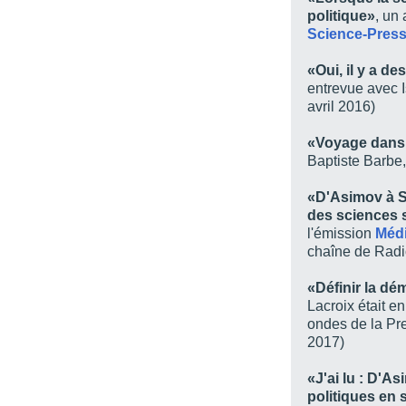
politique»
, un 
Chapitre 3 / L’anthropo
Science-Pres
approche libérale
Partie 2 / Les représent
«Oui, il y a de
entrevue avec I
Chapitre 4 / L’univers d
avril 2016)
la démocratie
Chapitre 5 / Star Trek v
«Voyage dans l
collectivité
Baptiste Barbe
Chapitre 6 - Réinterpréta
et les dynamiques polit
«D'Asimov à St
des sciences 
Partie 3 / Les enjeux ide
l'émission
Méd
Chapitre 7 / L’évoluti
chaîne de Rad
américains : La représen
siècle
«Définir la dé
Chapitre 8 / Mobilité, v
Lacroix était e
Person of Interest : la 
ondes de la Pr
2017)
Chapitre 9 / Les enseig
développement de la r
«J'ai lu : D'A
Bibliographie
politiques en 