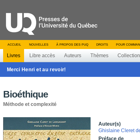
ACCUEIL
NOUVELLES
À PROPOS DES PUQ
DROITS
POUR COMMAN
Livres
Libre accès
Auteurs
Thèmes
Collectio
Merci Henri et au revoir!
Bioéthique
Méthode et complexité
Auteur(s)
Ghislaine Cleret 
Préface de