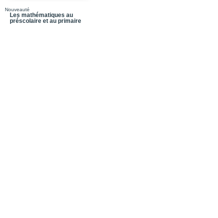
Partie 3_Les enjeux
Nouveauté
Les mathématiques au
préscolaire et au primaire
Chapitre 6_Le clonage
Chapitre 7_L’euthanas
Chapitre 8_Le commer
Conclusion
L’auteure