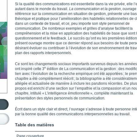
Si la qualité des communications est essentielle dans la vie privée, elle l’e
autant dans le monde du travail.
La communication et la ges­tion
, ouvrage
référence sur la communication en situation de gestion, présente une ba
théorique et pratique pour l’amélioration des habiletés relationnelles de 
dans un contexte de travail, et ce, peu importe son style personnel de
communication. De nombreux exemples et grilles d’analyse facilitent la
compréhension et la mise en application des habiletés de base que sont l
questionnement et le feedback. Le succès qu’ont eu les premières éditio
présent ouvrage montre que ce dernier répond aux besoins de toute per
désirant évoluer ou contribuer à l’évolution de son environnement de trava
plan des rapports interpersonnels.
Ce sont les changements sociaux importants survenus depuis les années
e
ont inspiré cette 3
édition de La communication et la gestion : des modifi
lien avec l’évolution de la recherche empirique ont été apportées ; le pre
chapitre a été complètement réécrit ; la biblio­graphie a été considérable
allégée et actualisée de manière à inclure les parutions récentes. De plus
propos est enrichi d’une section sur l’empathie et la compassion et un n
chapitre, intitulé « L’intelligence émotionnelle », complète maintenant la
présentation des styles personnels de communication.
Écrit dans un style clair et direct, l’ouvrage s’adresse à toute personne in
par la bonne qualité des communications interpersonnelles au travail.
Table des matières
Page couverture