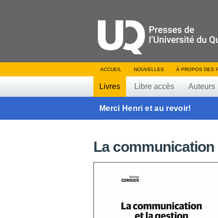
ACCUEIL
NOUVELLES
À PROPOS DES 
Livres
Libre accès
Auteurs
Merci Henri et au revoir!
La communication e