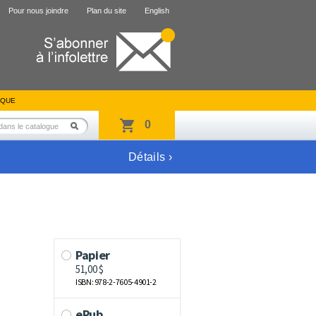
Pour nous joindre
Plan du site
English
IQUE
0
Détails ›