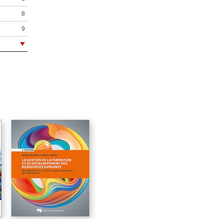
8
9
15
17
23
25
43
71
73
109
129
167
169
191