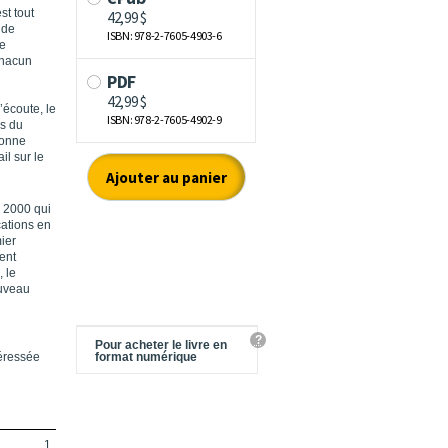
st tout
 de
se
chacun
’écoute, le
ns du
sonne
il sur le
 2000 qui
cations en
mier
ment
, le
ouveau
?
Pour acheter le livre en
téressée
format numérique
1