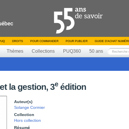
PUQ
DROITS
POUR COMMANDER
POUR PUBLIER
GUIDE D’ACHAT NUMÉR
Thèmes
Collections
PUQ360
50 ans
e
t la gestion, 3
édition
Auteur(s)
Solange Cormier
Collection
Hors collection
Résumé