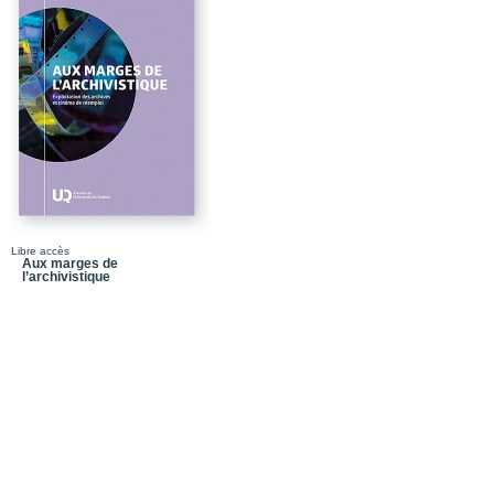
Scène II - Au coeur du th
grands rôles
Scène III - Théâtre, soc
Scène IV - Demain ou l
Épilogue
Postface - Origines et 
Remerciements
Quatrième de couvertu
Libre accès
Aux marges de
l’archivistique