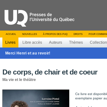
ACCUEIL
NOUVELLES
À PROPOS DES PUQ
DROITS
POUR COMMAN
Livres
Libre accès
Auteurs
Thèmes
Collectio
Merci Henri et au revoir!
De corps, de chair et de coeur
Ma vie et le théâtre
Ce livre est disponib
exemplaire papier au