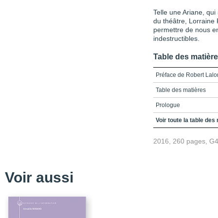
Telle une Ariane, qui
du théâtre, Lorraine
permettre de nous en
indestructibles.
Table des matièr
Préface de Robert Lal
Table des matières
Prologue
Acte I - Parcours
Voir toute la table des
Scène I - Apprendre à 
2016, 260 pages, G
Scène II - L’art du com
Scène III - Mettre en sc
Voir aussi
Scène IV - La direction 
Acte II - Regards sur le
Scène I - Au coeur du th