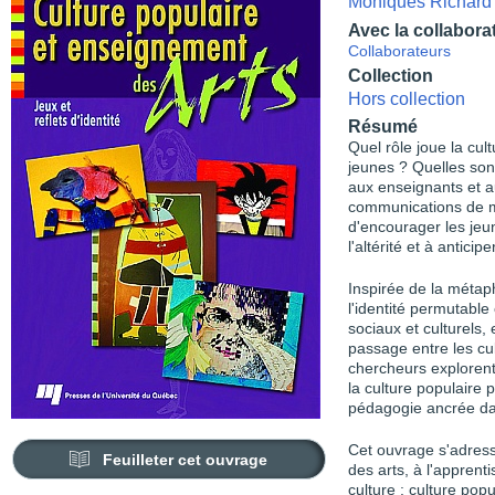
Moniques Richard
Avec la collabora
Collaborateurs
Collection
Hors collection
Résumé
Quel rôle joue la cul
jeunes ? Quelles son
aux enseignants et a
communications de ma
d'encourager les jeun
l'altérité et à anticipe
Inspirée de la métap
l'identité permutab
sociaux et culturels, e
passage entre les cul
chercheurs explorent 
la culture populaire
pédagogie ancrée dan
Cet ouvrage s'adress
Feuilleter cet ouvrage
des arts, à l'appren
culture : culture popu