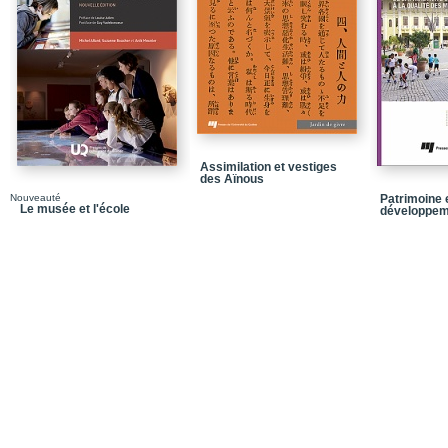
d'une pédagogie ancré
Bibliographie de la pre
Partie 2_Pédagogie, ide
Chapitre 5_L'enseigneme
Chapitre 6_L'art scolai
Chapitre 7_L'aménagem
Assimilation et vestiges
dessinée d'art scolaire
des Aïnous
Nouveauté
Patrimoine 
Chapitre 8_Le double 
Le musée et l'école
développem
Chapitre 9_L'ouverture
Conclusion
Présentation des colla