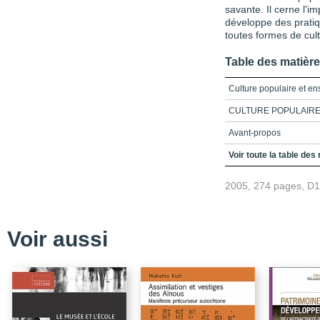
savante. Il cerne l'im
développe des prati
toutes formes de cult
Table des matièr
Culture populaire et e
CULTURE POPULAIRE
Avant-propos
Table des matières
Voir toute la table des
Remerciements
2005, 274 pages, D
Introduction
Partie 1_Culture popula
Voir aussi
Chapitre 1_La culture 
Chapitre 2_Jeux d'ident
Chapitre 3_L'art comme 
Chapitre 4_Esthétique d