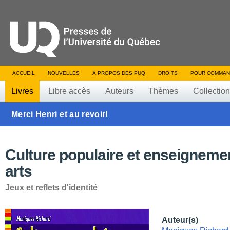
ACCUEIL
NOUVELLES
À PROPOS DES PUQ
DROITS
POUR COMMAN
Livres
Libre accès
Auteurs
Thèmes
Collectio
Merci Henri et au revoir!
Culture populaire et enseigneme
arts
Jeux et reflets d'identité
Auteur(s)