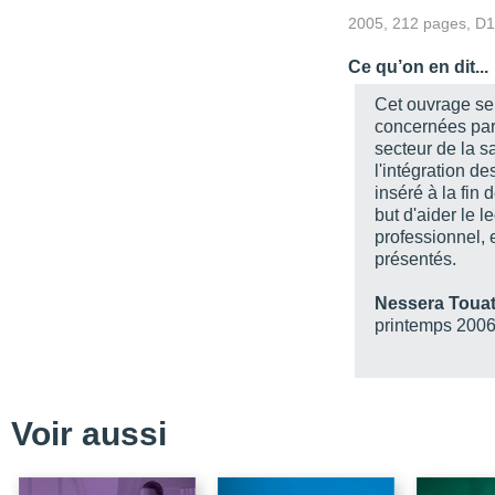
Table des matières
2005, 212 pages, D
Chapitre 1_Le pacte hu
Ce qu’on en dit...
Chapitre 2_Ces prémis
Cet ouvrage se 
Chapitre 3_Les nouvelle
concernées par
secteur de la sa
Chapitre 4_L'alliance cl
l'intégration de
Chapitre 5_La dynamiqu
inséré à la fin
but d'aider le l
Chapitre 6_L'aspect re
professionnel, e
Conclusion
présentés.
Bibliographie
Nessera Touat
printemps 200
Voir aussi