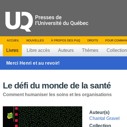
ACCUEIL
NOUVELLES
À PROPOS DES PUQ
DROITS
POUR COMMAN
Livres
Libre accès
Auteurs
Thèmes
Collectio
Merci Henri et au revoir!
Le défi du monde de la santé
Comment humaniser les soins et les organisations
Auteur(s)
Chantal Gravel
Collection