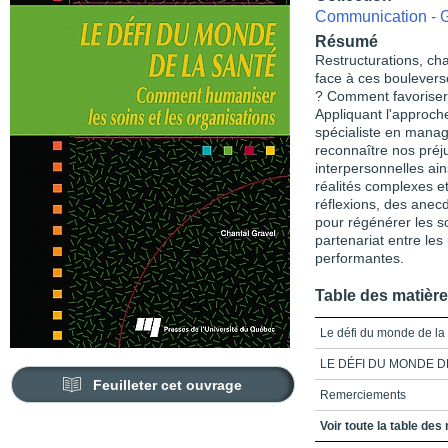
Communication - G
Résumé
Restructurations, c
face à ces boulevers
? Comment favoriser l
Appliquant l'approch
spécialiste en manag
reconnaître nos préju
interpersonnelles ain
réalités complexes e
réflexions, des anec
pour régénérer les so
partenariat entre les
performantes.
Table des matièr
Le défi du monde de la
LE DÉFI DU MONDE D
Feuilleter cet ouvrage
Remerciements
Avant-propos
Voir toute la table des