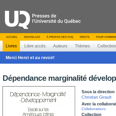
ACCUEIL
NOUVELLES
À PROPOS DES PUQ
DROITS
POUR COMMAN
Livres
Libre accès
Auteurs
Thèmes
Collectio
Merci Henri et au revoir!
Dépendance marginalité dévelo
Sous la direction
Christian Girault
Avec la collabora
Collaborateurs
Collection