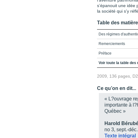
l’aventure patrimonia
s’épanouit une idée p
la société qui s’y réfl
Table des matièr
Des régimes d'authentic
Remerciements
Préface
Introduction
Voir toute la table des
Première Partie
2009, 136 pages, D
Mémoire patrimoniale
Ce qu’on en dit...
Caractère cyclique
« L?ouvrage re
Deuxième Partie
importante à l?
Québec »
Naissance du monument
L'intention du monume
Harold Bérub
no 3, s
ept.-déc.
L'Autre, le long des rou
Texte intégral