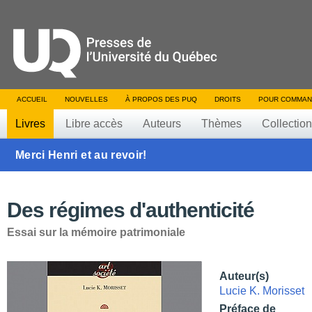
ACCUEIL
NOUVELLES
À PROPOS DES PUQ
DROITS
POUR COMMAN
Livres
Libre accès
Auteurs
Thèmes
Collectio
Merci Henri et au revoir!
Des régimes d'authenticité
Essai sur la mémoire patrimoniale
Auteur(s)
Lucie K. Morisset
Préface de