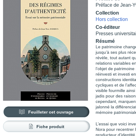
Préface de Jean-Y
Collection
Hors collection
Co-éditeur
Presses universit
Résumé
Le patrimoine change
jusqu’à ses plus réce
révèle, tout autant qu
relations variables 
l’objet de patrimoine
réinvesti et investi 
constructions identita
cycliques et de l’affe
visible fourmille ain
jadis pour des raison
cependant, marquent 
jalonné la différencia
Feuilleter cet ouvrage
mémoire patrimonial
L’essai que voici inv
Fiche produit
Nora pour recentrer l
producteur d’identit