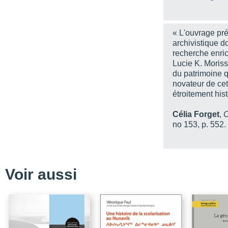
Les [vieilles] reliques
Des reliques du temps 
« L'ouvrage pr
De la re-présentation à 
archivistique do
Pour en revenir aux rég
recherche enrich
Lucie K. Moriss
Table des matières
du patrimoine q
novateur de cet
étroitement his
Célia Forget
,
C
no 153, p. 552.
Voir aussi