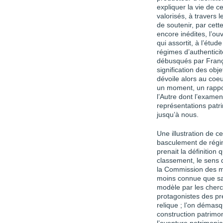
expliquer la vie de c
valorisés, à travers 
de soutenir, par cett
encore inédites, l’ou
qui assortit, à l’étu
régimes d’authenticité
débusqués par Franço
signification des obj
dévoile alors au coeu
un moment, un rappor
l’Autre dont l’examen 
représentations patr
jusqu’à nous.
Une illustration de ce
basculement de régi
prenait la définition 
classement, le sens 
la Commission des m
moins connue que sa 
modèle par les cherc
protagonistes des pr
relique ; l’on démasq
construction patrimon