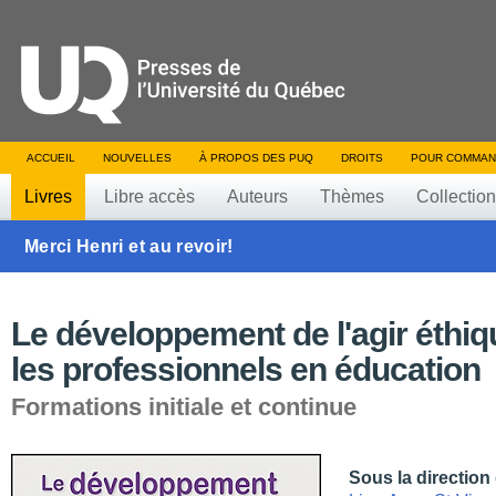
ACCUEIL
NOUVELLES
À PROPOS DES PUQ
DROITS
POUR COMMAN
Livres
Libre accès
Auteurs
Thèmes
Collectio
Merci Henri et au revoir!
Le développement de l'agir éthi
les professionnels en éducation
Formations initiale et continue
Sous la direction