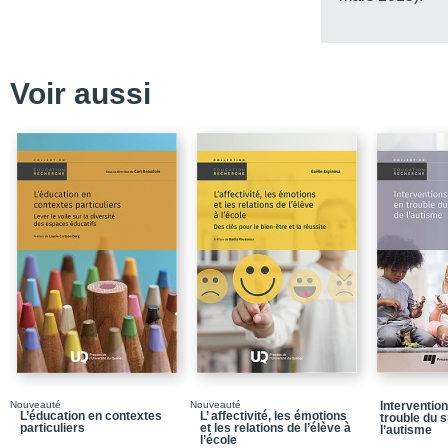
Chapitre 2 - Enseigner 
Résumé
Conclusion
Voir aussi
Annexe - Les devoirs p
Références
Chapitre 3 - Les poursu
éthiques en formation in
Résumé
Conclusion
Chapitre 4 - La format
développement de la sens
Résumé
Conclusion
Références
Nouveauté
Nouveauté
Interventio
L’éducation en contextes
L’ affectivité, les émotions
trouble du 
Chapitre 5 - Comment dé
particuliers
et les relations de l’élève à
l’autisme
d’acteurs en formation 
l’école