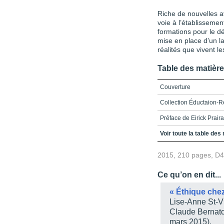
Riche de nouvelles a
voie à l’établissement
formations pour le dé
mise en place d’un l
réalités que vivent le
Table des matièr
Couverture
Collection Éductaion-
Préface de Eirick Praira
Remerciements
Voir toute la table des
Table des matières
2015, 210 pages, D
Introduction
Ce qu’on en dit...
Chapitre 1 - L’émergen
programmes de formatio
« Éthique chez
Lise-Anne St-V
Résumé
Claude Bernatc
Références
mars 2015).