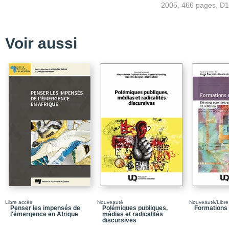
2005, 466 pages, D
Ouverture
Les discours sur la mémo
Voir aussi
Duty of memory and nee
Savoirs et mémoires
Qu'attendre des politiq
Les problèmes de la rec
Mémoire_Situations col
des Amériques
Mending the past
Les pensionnats pour au
Les pensionnats indien
La violence politique au
Aboriginal traditions of
Libre accès
Nouveauté
Nouveauté/Libre
Penser les impensés de
Polémiques publiques,
Formations 
Mémoire_Situations colo
l'émergence en Afrique
médias et radicalités
discursives
Lieu de mémoire et trai