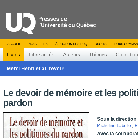
ACCUEIL
NOUVELLES
À PROPOS DES PUQ
DROITS
POUR COMMAN
Livres
Libre accès
Auteurs
Thèmes
Collectio
Merci Henri et au revoir!
Le devoir de mémoire et les poli
pardon
Sous la direction
Micheline Labelle
,
R
Avec la collabora