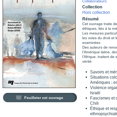
Collaborateurs
Collection
Hors collection
Résumé
Cet ouvrage traite de
éthiques, liés à la mé
Les mesures particuli
les voies du droit e
examinées.
Des auteurs de reno
l'Amérique latine, de
l'Afrique, traitent d
vérité:
Savoirs et mé
Situations col
Amériques ; es
Violence organ
Israël
Feuilleter cet ouvrage
Fascismes et d
Chili
Éthique et resp
ethnopsychiatri