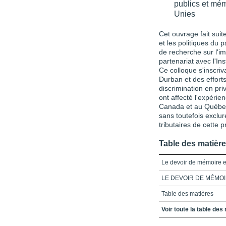
publics et mém
Unies
Cet ouvrage fait suit
et les politiques du 
de recherche sur l'im
partenariat avec l'In
Ce colloque s'inscriv
Durban et des efforts
discrimination en priv
ont affecté l'expérie
Canada et au Québec
sans toutefois exclur
tributaires de cette 
Table des matièr
Le devoir de mémoire et
LE DEVOIR DE MÉMOI
Table des matières
Remerciements
Voir toute la table des
Introduction