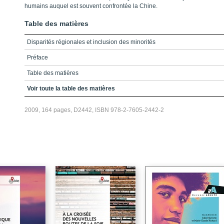
humains auquel est souvent confrontée la Chine.
Table des matières
Disparités régionales et inclusion des minorités
Préface
Table des matières
Introduction
Voir toute la table des matières
Chapitre 1 : La Chine d'aujourd'hui
2009, 164 pages, D2442, ISBN 978-2-7605-2442-2
Chapitre 2 : L'évolution des disparités régionales depuis l'ère des
réformes
Chapitre 3 : L'inégalité chinoise et les facteurs d'influence économique
Chapitre 4 : L'inégalité chinoise et les facteurs d'influence sociale
Chapitre 5 : L'interdépendance des trois formes d'inégalité et leur impact
sur les minorités ethniques
Chapitre 6 : L'ethnicité et le choix des services de soins de santé
Chapitre 7 : Les minorités ethniques et la scolarisation