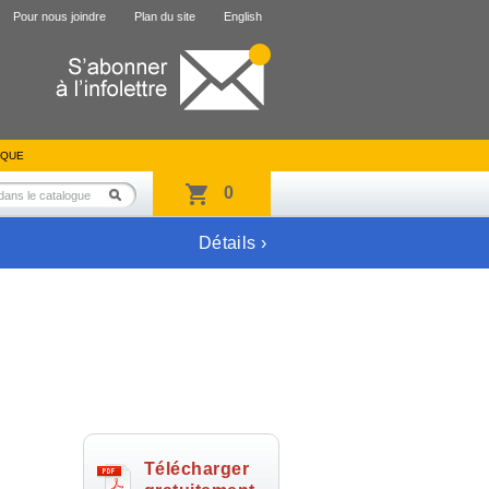
Pour nous joindre
Plan du site
English
IQUE
0
Détails ›
Télécharger