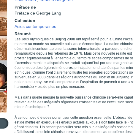
Préface de
Préface de George Lang
Collection
Asies contemporaines
Résumé
Les Jeux olympiques de Beijing 2008 ont représenté pour la Chine l’occa
montrer au monde sa nouvelle puissance économique. La nation chinois
désormais incontournable sur la scène internationale, a parcouru un che
remarquable depuis les réformes de 1978. Mais cette nouvelle réalité est 
profiter équitablement à l’ensemble du territoire et des composantes de sa
L’accroissement des disparités se traduit aujourd’hui par une marginalisa
économique des régions intérieures, principalement habitées par les mino
ethniques. Comme l’ont clairement illustré les émeutes et protestations so
survenues en 2008 dans les régions autonomes du Tibet et du Xinjiang, l’
nationale du pays se voit compromise et l’aspiration de parvenir à une « 
harmonisée » est de plus en plus menacée.
Mais dans quelle mesure la nouvelle puissance chinoise sera-t-elle capa
relever le défi des inégalités régionales croissantes et de l’exclusion soci
minorités ethniques ?
À ce jour, peu d’études portent sur cette question essentielle. L’objectif de 
est de mettre en exergue les enjeux actuels auxquels doit faire face le «
géant chinois». Un accent particulier sera mis sur les inégalités socioeth
affaiblissent la société chinoise, renvoyant directement au problème des d