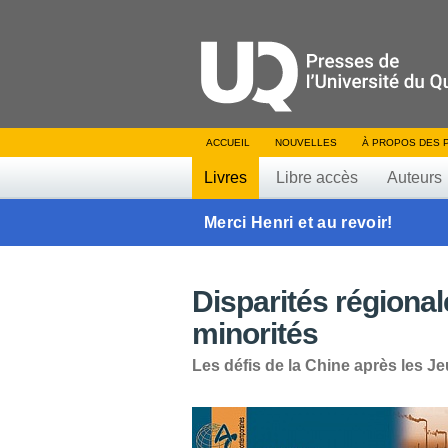
ACCUEIL
NOUVELLES
À PROPOS DES 
Livres
Libre accès
Auteurs
Merci Henri et au revoir!
Disparités régional
minorités
Les défis de la Chine après les J