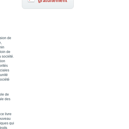
gratuitement
sion de
e,
min
loin de
 société.
tion
rités
ciales
unité
société
ble de
ale des
ce livre
nouveau
niques qui
roits