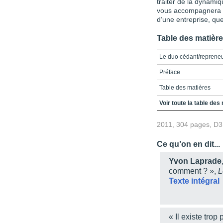
traiter de la dynami
vous accompagnera t
d’une entreprise, que 
Table des matièr
Le duo cédant/reprene
Préface
Table des matières
Liste des encadrés
Voir toute la table des
Liste des figures
2011, 304 pages, D3
Liste des tableaux
Ce qu’on en dit...
Introduction
Yvon Laprade
Chapitre 1 - La transm
comment ? »,
L
Texte intégral
Chapitre 2 - La continu
PME
Chapitre 3 - La transm
« Il existe trop
Chapitre 4 - La dynami