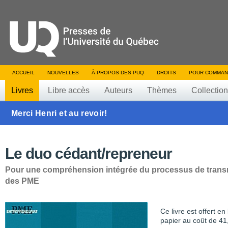
ACCUEIL
NOUVELLES
À PROPOS DES PUQ
DROITS
POUR COMMAN
Livres
Libre accès
Auteurs
Thèmes
Collectio
Merci Henri et au revoir!
Le duo cédant/repreneur
Pour une compréhension intégrée du processus de trans
des PME
Ce livre est offert e
papier au coût de 41