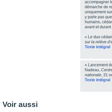
accompagner le
Chapitre 5 - Les passa
démarche de rel
uniquement sur 
Chapitre 6 - La gestio
y parle pas que
Chapitre 7 - La prise e
humains, cédan
transmission reprise ex
avant et durant
Chapitre 8 - La transmi
« Le duo cédan
Chapitre 9 - Le finance
sur la relève d'
Texte intégral
Chapitre 10 - L'évaluati
Chapitre 11 - L'accomp
Chapitre 12 - Hériter, s'
« Lancement du
Nadeau,
Centre
Chapitre 13 - La transm
nationale
, 31 
Chapitre 14 - Les réalit
Texte intégral
Conclusion
Les auteurs
La collection - Entrepr
Voir aussi