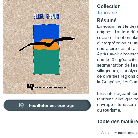
Collection
Tourisme
Résumé
En examinant le dév
origines, l'auteur dé
société. Il met en pl
d'interprétation et u
opératoire des attrait
Après avoir circonscri
que le rôle géopolit
segmentation de l'es
villégiature, il anal
de diverses régions 
la Gaspésie, les Cant
En s'interrogeant su
tourisme ainsi que s
ouvrage intéressera 
Feuilleter cet ouvrage
du tourisme.
Table des matièr
L'échiquier touristique