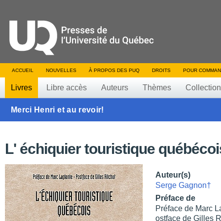
ACCUEIL
NOUVELLES
À PROPOS DES PUQ
DROITS
POUR COMMAN
Livres
Libre accès
Auteurs
Thèmes
Collectio
Merci Henri et au revoir!
L' échiquier touristique québécoi
Auteur(s)
Serge Gagnon†
Préface de
Préface de Marc L
ostface de Gilles R