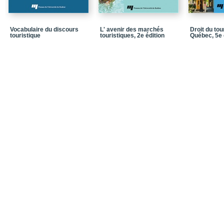
Chapitre 5_De la villég
bourgeoisie
Vocabulaire du discours
L' avenir des marchés
Droit du to
Chapitre 6_Le déploieme
touristique
touristiques, 2e édition
Québec, 5e 
touristique
Chapitre 7_Des clubs p
Chapitre 8_L’avènement 
masse
Chapitre 9_Le program
Chapitre 10_De l’éclate
mondialisation
Conclusion générale
Bibliographie
Postface