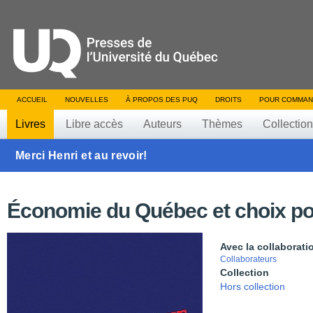
ACCUEIL
NOUVELLES
À PROPOS DES PUQ
DROITS
POUR COMMAN
Livres
Libre accès
Auteurs
Thèmes
Collectio
Merci Henri et au revoir!
Économie du Québec et choix pol
Avec la collaborati
Collaborateurs
Collection
Hors collection
Table des matières