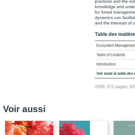
practices and the sol
knowledge and under
for forest managemen
dynamics can facilita
and the interests of 
Table des matièr
Ecosystem Management 
Table of Contents
Introduction
Chapter 1 : Forest Ec
Voir toute la table des
Chapter 2 : How Can Na
2009, 572 pages, D
Ecosystem Managemen
Chapter 3 : Fire Freq
Disturbances
Voir aussi
Chapter 4 : Climate, We
Chapter 5 : Managemen
Chapter 6 : Spatial Str
and Timber Harvesting