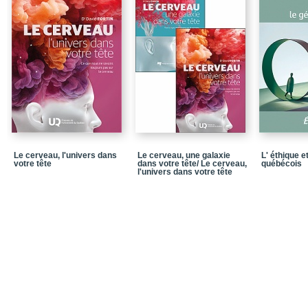
Chapter 7 : Spruce Bu
America
Chapter 8 : Forest Tent
New Brunswick
Chapter 9 : Applying K
Develop Forestry Practi
the Gaspé Peninsula
Chapter 10 : Towards 
Forest in the North Sh
Chapter 11 : Ecosyste
Le cerveau, l'univers dans
Le cerveau, une galaxie
L' éthique e
Spruce Forest
votre tête
dans votre tête/ Le cerveau,
québécois
l'univers dans votre tête
Chapter 12 : Forest Dyn
Manitoba, and the Impl
Chapter 13 : Sivicultu
in Boreal and Southern
Chapter 14 : An Adapti
Management in the Bore
Chapter 15 : Silvicultur
the Boreal Forest on th
Chapter16 : Modelling C