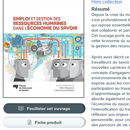
Hors collection
Résumé
Depuis la crise du m
s’est profondément t
qui repose essentiel
doit collaborer et pa
Cet ouvrage porte s
cette économie du sa
la gestion des resso
Après avoir décrit ce
travailleurs du savoi
nouvelles carrières d
concepts d’engageme
environnements de trav
expose aussi les con
participation au trav
d’apprentissage et le
aborde également ce
l’économie du savoir,
Feuilleter cet ouvrage
l’intensification du tr
réflexion aux enjeux de
personnelle, pour co
Fiche produit
des parcours de vie 