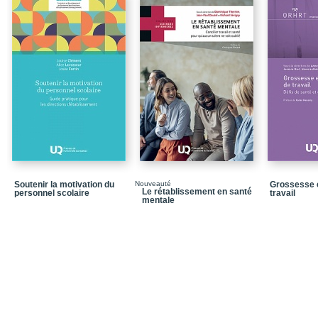
Introduction
Conclusion
Bibliographie
CHAPITRE 2 – Les carri
Sommaire
Introduction
Conclusion
Annexe 2.1. - Les march
Soutenir la motivation du
Nouveauté
Grossesse e
Bibliographie
Le rétablissement en santé
personnel scolaire
travail
mentale
CHAPITRE 3 – L’enga
Sommaire
Introduction
Conclusion
ANNEXE 3.1 - Le travai
responsabilisation