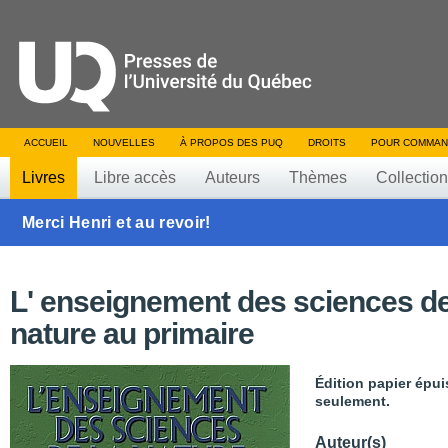
ACCUEIL
NOUVELLES
À PROPOS DES PUQ
DROITS
POUR COMMAN
Livres
Libre accès
Auteurs
Thèmes
Collectio
Merci Henri et au revoir!
L' enseignement des sciences de
nature au primaire
Édition papier épui
seulement.
Auteur(s)