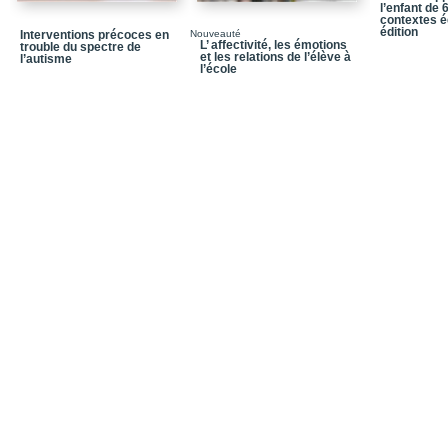
Index des auteurs
l’enfant de 
contextes é
édition
Interventions précoces en
Nouveauté
Index thématique
L’ affectivité, les émotions
trouble du spectre de
et les relations de l’élève à
l’autisme
l’école