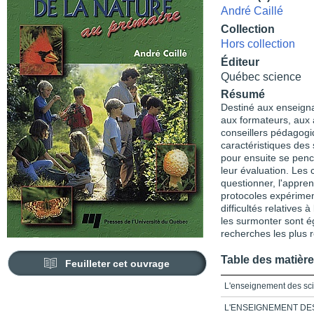
André Caillé
Collection
Hors collection
Éditeur
Québec science
Résumé
Destiné aux enseigna
aux formateurs, aux 
conseillers pédagogiq
caractéristiques des 
pour ensuite se penc
leur évaluation. Les 
questionner, l'appre
protocoles expériment
difficultés relatives
les surmonter sont 
recherches les plus 
Table des matièr
Feuilleter cet ouvrage
L'enseignement des sci
L'ENSEIGNEMENT DES