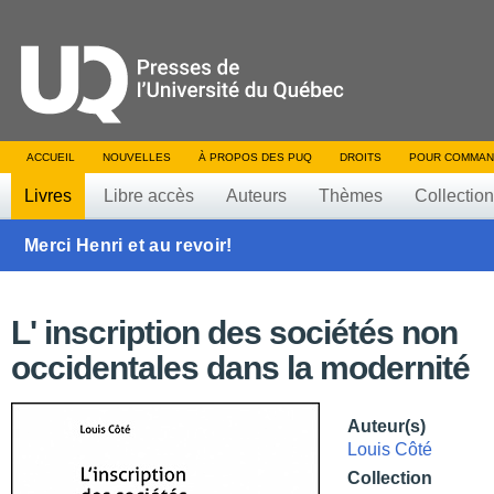
ACCUEIL
NOUVELLES
À PROPOS DES PUQ
DROITS
POUR COMMAN
Livres
Libre accès
Auteurs
Thèmes
Collectio
Merci Henri et au revoir!
L' inscription des sociétés non
occidentales dans la modernité
Auteur(s)
Louis Côté
Collection