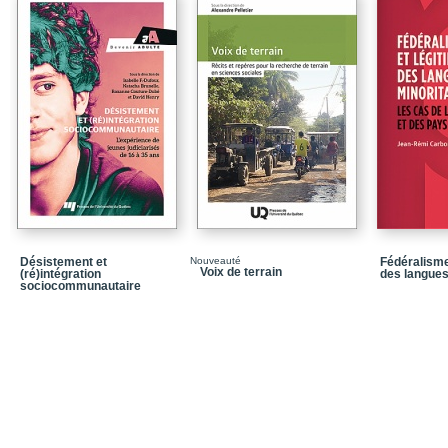
Chapitre 5 – L’état sou
Chapitre 6 – L’imaginai
Chapitre 7 – Le capital
Chapitre 8 – L’individu 
Troisième partie – L’in
Chapitre 9 – La diffusi
Chapitre 10 – Les condi
Chapitre 11 – Des défi
Désistement et
Nouveauté
Fédéralisme
Conclusion
Voix de terrain
(ré)intégration
des langues
sociocommunautaire
Bibliographie
Sans titre