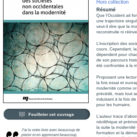
Hors collection
Résumé
Que l’Occident ait for
une trajectoire singu
veut-il dire que la m
reconstruite ni réinve
L’inscription des soc
cours. Cependant, la 
dépendent pour chaqu
de son parcours histo
été confrontée à la 
Proposant une lectur
la fois essai et ouvr
modernité comme ordre
précédé, mais tout a
induisant à la fois de
pour les humains.
Feuilleter cet ouvrage
L’auteur trace d’abord
néolithique et prémo
la suite la modernité
J’ai lu votre livre avec beaucoup de
formation et la démoc
plaisir et en apprenant beaucoup,