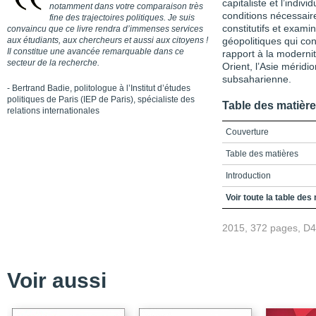
capitaliste et l’indiv
notamment dans votre comparaison très
conditions nécessair
fine des trajectoires politiques. Je suis
constitutifs et exam
convaincu que ce livre rendra d’immenses services
aux étudiants, aux chercheurs et aussi aux citoyens !
géopolitiques qui con
Il constitue une avancée remarquable dans ce
rapport à la modernit
secteur de la recherche.
Orient, l’Asie méridio
subsaharienne.
- Bertrand Badie, politologue à l’Institut d’études
politiques de Paris (IEP de Paris), spécialiste des
Table des matièr
relations internationales
Couverture
Table des matières
Introduction
Première partie – Les t
Voir toute la table des
Chapitre 1 – Le processu
2015, 372 pages, D
Chapitre 2 – L’ordre né
Chapitre 3 – L’ordre p
Voir aussi
Deuxième partie – L’éme
Chapitre 4 – L’existen