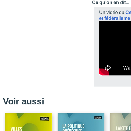
Ce qu’on en dit...
Liste des sigles
Un vidéo du
Ce
Introduction
et fédéralisme
Partie I – De l’aménage
Chapitre 1 – Les théori
Chapitre 2 – Les traject
Chapitre 3 – L’échec d
l’épreuve des faits
Chapitre 4 – L’échec du
Partie II – De l’aménag
Chapitre 5 – Les nation
Chapitre 6 – Les condit
contexte multinational
Voir aussi
Chapitre 7 – La reconsi
Conclusion
Bibliographie