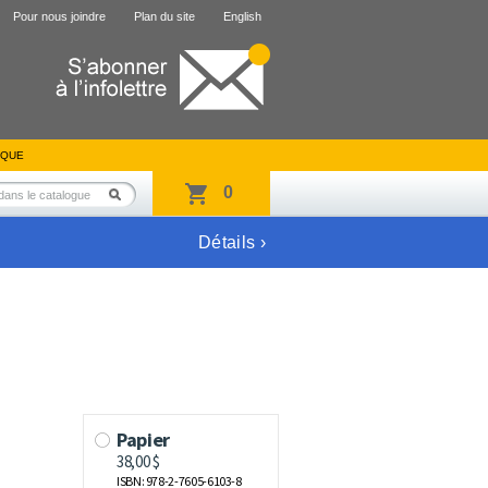
Pour nous joindre
Plan du site
English
IQUE
0
Détails ›