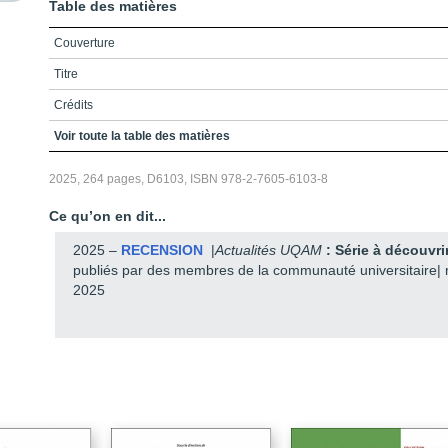
Table des matières
Couverture
Titre
Crédits
Remerciements
Voir toute la table des matières
Avant-propos
2025, 264 pages, D6103, ISBN 978-2-7605-6103-8
Table des matières
Ce qu’on en dit...
Liste des figures et tableaux
2025 –
RECENSION
|
Actualités UQAM
: Série à découvri
Liste des sigles et acronymes
publiés par des membres de la communauté universitaire|
2025
Introduction
8 / Les facteurs ESG, l’application opérationnelle des principes du Pacte
mondial des Nations Unies
Conclusion
Partie 1 / Concept de richesse
Chapitre 1 / La richesse et le développement