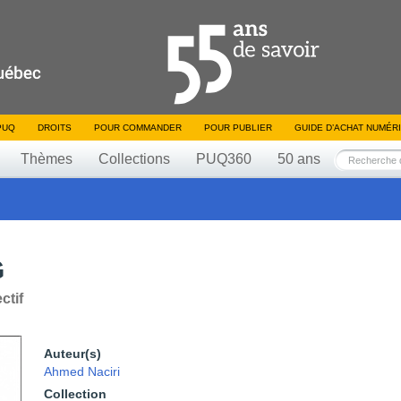
PUQ
DROITS
POUR COMMANDER
POUR PUBLIER
GUIDE D’ACHAT NUMÉR
Thèmes
Collections
PUQ360
50 ans
G
ctif
Auteur(s)
Ahmed Naciri
Collection