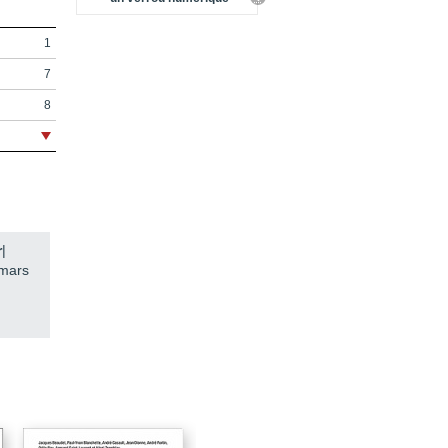
1
7
8
11
13
17
27
r
|
29
 mars
31
42
46
51
53