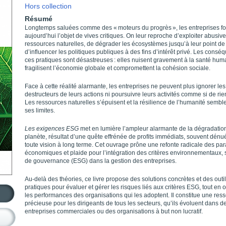
Hors collection
Résumé
Longtemps saluées comme des « moteurs du progrès », les entreprises fo
aujourd’hui l’objet de vives critiques. On leur reproche d’exploiter abusi
ressources naturelles, de dégrader les écosystèmes jusqu’à leur point de 
d’influencer les politiques publiques à des fins d’intérêt privé. Les cons
ces pratiques sont désastreuses : elles nuisent gravement à la santé hum
fragilisent l’économie globale et compromettent la cohésion sociale.
Face à cette réalité alarmante, les entreprises ne peuvent plus ignorer les 
destructeurs de leurs actions ni poursuivre leurs activités comme si de rien
Les ressources naturelles s’épuisent et la résilience de l’humanité semble
ses limites.
Les exigences ESG
met en lumière l’ampleur alarmante de la dégradation
planète, résultat d’une quête effrénée de profits immédiats, souvent dénu
toute vision à long terme. Cet ouvrage prône une refonte radicale des p
économiques et plaide pour l’intégration des critères environnementaux, 
de gouvernance (ESG) dans la gestion des entreprises.
Au-delà des théories, ce livre propose des solutions concrètes et des outi
pratiques pour évaluer et gérer les risques liés aux critères ESG, tout en 
les performances des organisations qui les adoptent. Il constitue une res
précieuse pour les dirigeants de tous les secteurs, qu’ils évoluent dans d
entreprises commerciales ou des organisations à but non lucratif.