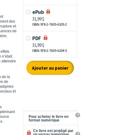
nt
vement des
rupture et
équences de
aine,
effets
 n’était.
 atteindre
 de la
ée de
aradigmes
sociaux et
ls
optimisant
?
source
Pour acheter le livre en
format numérique
es
Ce livre est protégé par
?
un verrou numérique