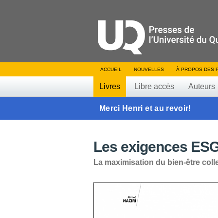
ACCUEIL
NOUVELLES
À PROPOS DES 
Livres
Libre accès
Auteurs
Merci Henri et au revoir!
Les exigences ES
La maximisation du bien-être colle