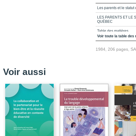
Les parents et le statu
LES PARENTS ET LE 
QUÉBEC
Table des matières
Voir toute la table des
Présentation
1984, 206 pages, S
Chapitre 1_Le débat sur
Chapitre 2_Résultats du
l’école Notre-Dame-de
Voir aussi
Chapitre 3_Les enjeux d
l’école
Chapitre 4_L'éducation 
parents
Chapitre 5_L’enseigneme
Conclusion
Annexe 1_Commentaires
Notre-Dame-de-Grâce
Annexe 2_Sondage adre