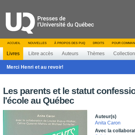
ACCUEIL
NOUVELLES
À PROPOS DES PUQ
DROITS
POUR COMMAN
Livres
Libre accès
Auteurs
Thèmes
Collectio
Merci Henri et au revoir!
Les parents et le statut confessi
l'école au Québec
Auteur(s)
Anita Caron
Avec la collabora