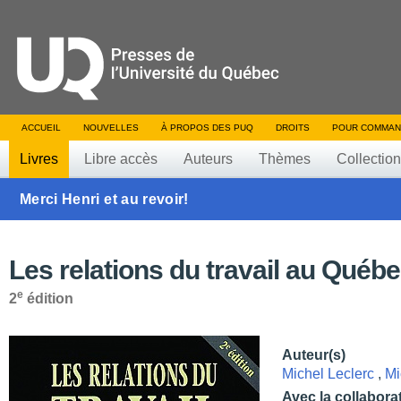
ACCUEIL
NOUVELLES
À PROPOS DES PUQ
DROITS
POUR COMMAN
Livres
Libre accès
Auteurs
Thèmes
Collectio
Merci Henri et au revoir!
Les relations du travail au Québ
e
2
édition
Auteur(s)
Michel Leclerc
,
Mi
Avec la collabora