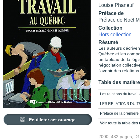
Louise Phaneuf
Préface de
Préface de Noël Ma
Collection
Hors collection
Résumé
Les auteurs décrivent
Québec et les compar
un tableau de la légis
négociation collectiv
l'avenir des relations 
Table des matièr
Les relations du travai
LES RELATIONS DU T
Préface de la première 
Feuilleter cet ouvrage
Table des matières
Voir toute la table des
Liste des figures
2000, 432 pages, D