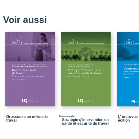
Liste des tableaux
Avant-propos de la pre
Voir aussi
Avant-propos de la deu
Introduction
Partie 1_Historique des 
Chapitre 1_De 1820 à 19
syndicalisme
Chapitre 2_De 1914 à 19
patronat et les syndicat
Chapitre 3_De 1946 à 197
bureaucratisés, s'éloig
Chapitre 4_De 1973 à ma
redéfinition des rôles et
Partie 2_La législation 
Chapitre 5_Le cadre con
Grossesse en milieu de
Nouveauté
L' entrevue 
Stratégie d'intervention en
travail
édition
santé et sécurité du travail
Chapitre 6_Les lois du t
Chapitre 7_Le Code du 