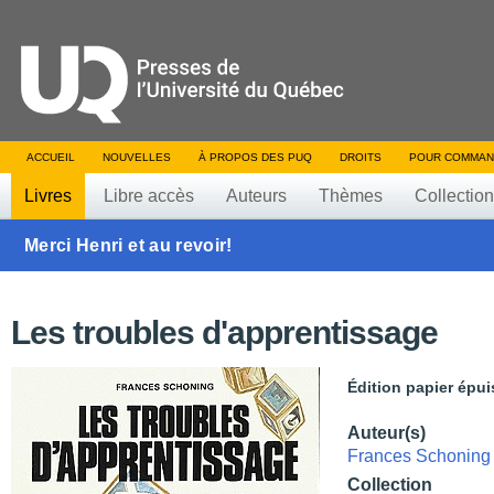
ACCUEIL
NOUVELLES
À PROPOS DES PUQ
DROITS
POUR COMMAN
Livres
Libre accès
Auteurs
Thèmes
Collectio
Merci Henri et au revoir!
Les troubles d'apprentissage
Édition papier épui
Auteur(s)
Frances Schoning
Collection