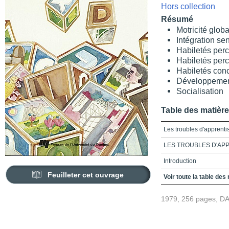
Hors collection
Résumé
Motricité glob
Intégration se
Habiletés perc
Habiletés perc
Habiletés con
Développemen
Socialisation
Table des matièr
Les troubles d'apprent
LES TROUBLES D'AP
Introduction
Feuilleter cet ouvrage
Chapitre1_Motricité gl
Voir toute la table des
Chapitre2_Intégration 
1979, 256 pages, D
Chapitre3_Habiletés pe
Chapitre4_Habiletés pe