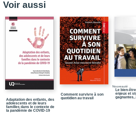
Voir aussi
Chapitre5_Habiletés co
Chapitre6_Développem
Chapitre7_Socialisatio
Bibliographie
Annexe_Profil de la cl
Annexe_Fiche d'observa
Annexe_Fiche d'observa
groupe
Liste alphabétique de j
Index des habiletés et 
Nouveauté
Le bien-être
enjeux et st
Comment survivre à son
Table des matières
gagnantes, 
quotidien au travail
Adaptation des enfants, des
adolescents et de leurs
familles dans le contexte de
la pandémie de COVID-19