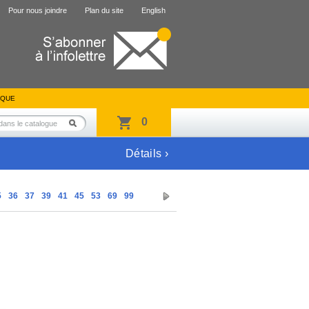
Pour nous joindre
Plan du site
English
IQUE
0
Détails ›
5
36
37
39
41
45
53
69
99