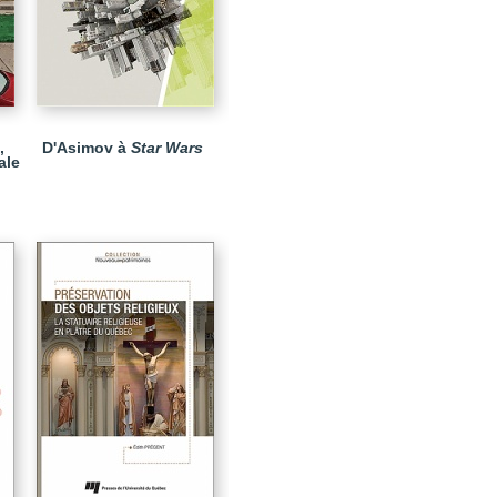
,
D'Asimov à
Star Wars
ale