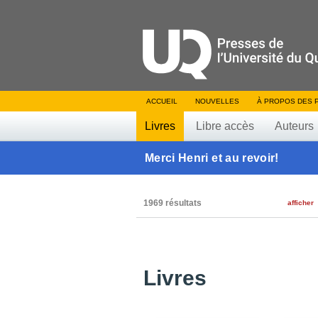
ACCUEIL
NOUVELLES
À PROPOS DES 
Livres
Libre accès
Auteurs
Merci Henri et au revoir!
1969 résultats
afficher
Livres