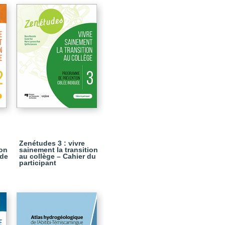
Zenétudes 3 : vivre
ion
sainement la transition
 de
au collège – Cahier du
participant