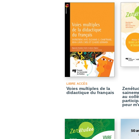
LIBRE ACCÈS
Voies multiples de la
Zenétud
didactique du français
saineme
au coll
partici
peur m'