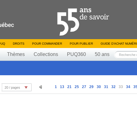
PUQ
DROITS
POUR COMMANDER
POUR PUBLIER
GUIDE D’ACHAT NUMÉR
Thèmes
Collections
PUQ360
50 ans
1
13
21
25
27
29
30
31
32
33
34
3
20 / pages