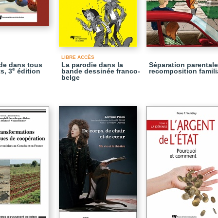
LIBRE ACCÈS
de dans tous
La parodie dans la
Séparation parentale
e
s, 3
édition
bande dessinée franco-
recomposition famili
belge