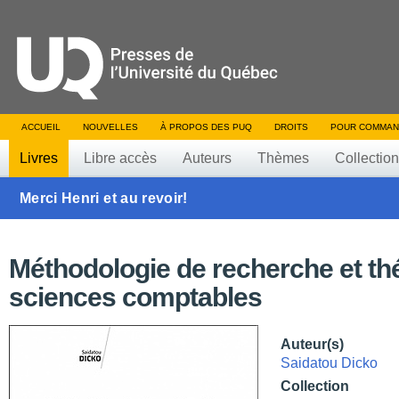
ACCUEIL
NOUVELLES
À PROPOS DES PUQ
DROITS
POUR COMMAN
Livres
Libre accès
Auteurs
Thèmes
Collectio
Merci Henri et au revoir!
Méthodologie de recherche et th
sciences comptables
Auteur(s)
Saidatou Dicko
Collection