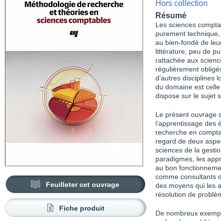
Hors collection
Résumé
Les sciences comptab
purement technique,
au bien-fondé de leur
littérature, peu de pu
rattachée aux scien
régulièrement obligé
d’autres disciplines 
du domaine est celle 
dispose sur le sujet s
Le présent ouvrage 
l’apprentissage des é
recherche en comptab
regard de deux aspe
sciences de la gestio
paradigmes, les appr
au bon fonctionnement
comme consultants déc
Feuilleter cet ouvrage
des moyens qui les a
résolution de problè
Fiche produit
De nombreux exemples