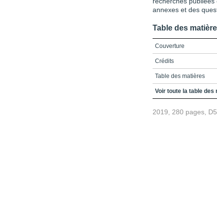
recherches publiées
annexes et des quest
Table des matièr
Couverture
Crédits
Table des matières
Liste des encadrés, fig
Voir toute la table des
Introduction générale
2019, 280 pages, D
Chapitre 1 / Des éléme
1.5 / La méthodologie o
Questions de révision
Partie 1 / Le processus 
Chapitre 2 / Les démar
Chapitre 3 / Du problè
Chapitre 4 / Le cadre t