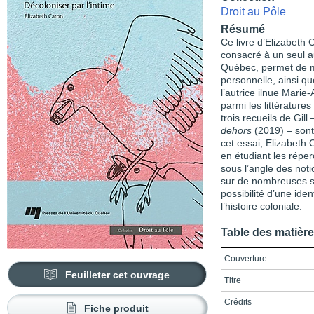
Droit au Pôle
Résumé
Ce livre d’Elizabeth 
consacré à un seul a
Québec, permet de me
personnelle, ainsi qu
l’autrice ilnue Marie
parmi les littérature
trois recueils de Gill
dehors
(2019) – sont
cet essai, Elizabeth 
en étudiant les réper
sous l’angle des not
sur de nombreuses so
possibilité d’une ide
l’histoire coloniale.
Table des matièr
Couverture
Feuilleter cet ouvrage
Titre
Crédits
Fiche produit