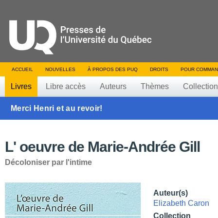
ACCUEIL
NOUVELLES
À PROPOS DES PUQ
DROITS
POUR COMMAN
Livres
Libre accès
Auteurs
Thèmes
Collectio
Merci Henri et au revoir!
L' oeuvre de Marie-Andrée Gill
Décoloniser par l'intime
Auteur(s)
Elizabeth Caron
Collection