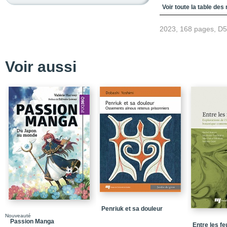
Table des matières
Voir toute la table des
Introduction / L’oeuvre 
2023, 168 pages, D
autochtones au Québe
Un nouveau paradigm
Les images de l’« Indie
Voir aussi
La littérature comme m
La littérature innue et 
La décolonisation
La guérison
L’interprétation propos
Chapitre 1 / L’écriture d
Qu’est-ce que l’écriture
Les enjeux soulevés par 
Conclusions
Penriuk et sa douleur
Nouveauté
Chapitre 2 / La résistan
Passion Manga
Entre les fe