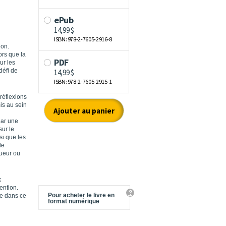
ion.
rs que la
ur les
défi de
réflexions
is au sein
par une
sur le
si que les
le
tueur ou
x
ention.
?
Pour acheter le livre en
he dans ce
format numérique