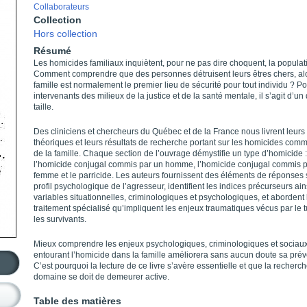
Collaborateurs
Collection
Hors collection
Résumé
Les homicides familiaux inquiètent, pour ne pas dire choquent, la populat
Comment comprendre que des personnes détruisent leurs êtres chers, alo
famille est normalement le premier lieu de sécurité pour tout individu ? Po
intervenants des milieux de la justice et de la santé mentale, il s’agit d’un 
taille.
Des cliniciens et chercheurs du Québec et de la France nous livrent leurs 
théoriques et leurs résultats de recherche portant sur les homicides comm
de la famille. Chaque section de l’ouvrage démystifie un type d’homicide :
l’homicide conjugal commis par un homme, l’homicide conjugal commis 
femme et le parricide. Les auteurs fournissent des éléments de réponses 
profil psychologique de l’agresseur, identifient les indices précurseurs ain
variables situationnelles, criminologiques et psychologiques, et abordent 
traitement spécialisé qu’impliquent les enjeux traumatiques vécus par le 
les survivants.
Mieux comprendre les enjeux psychologiques, criminologiques et sociau
entourant l’homicide dans la famille améliorera sans aucun doute sa prév
C’est pourquoi la lecture de ce livre s’avère essentielle et que la recherc
domaine se doit de demeurer active.
Table des matières