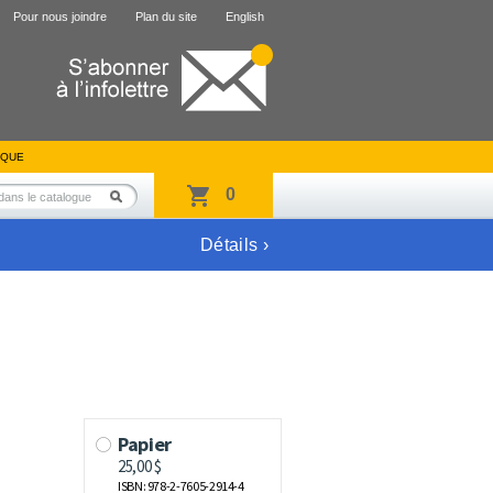
Pour nous joindre
Plan du site
English
IQUE
0
Détails ›