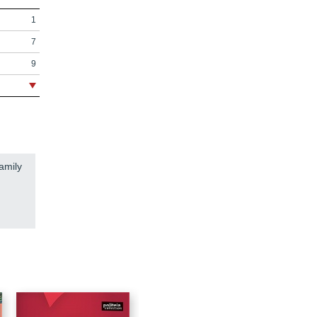
1
7
9
15
17
19
family
21
S
45
65
R
85
109