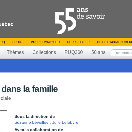
PUQ
DROITS
POUR COMMANDER
POUR PUBLIER
GUIDE D’ACHAT NUMÉR
Thèmes
Collections
PUQ360
50 ans
 dans la famille
ciale
Sous la direction de
Suzanne Léveillée
,
Julie Lefebvre
Avec la collaboration de