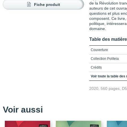
de la Révolution tra
Fiche produit
auteurs de cet ouvra
questions et plus enc
composent. Ce livre, 
politique, intéresser
domaine.
Table des matièr
Couverture
Collection Politeia
Crédits
Remerciements
Voir toute la table des
Table des matières
2020, 560 pages, D
Liste des abréviations
INTRODUCTION
Voir aussi
Présentation | Regards 
acteurs, enjeux et pers
Chapitre 1 | Réflexions 