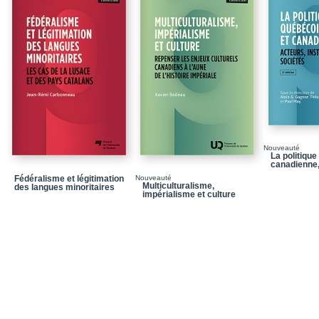
canadien
PARTIE 1 | DES ACTE
RESPONSABLES POLI
Chapitre 2 | De l’autono
particulier du Québec c
Révolution tranquille
Chapitre 3 | Le Parti ég
l’Assemblée nationale
Chapitre 4 | La vision q
(1998-2008) : Benoît Pe
Nouveauté
La politiqu
Chapitre 5 | Le fédérali
canadienne,
fédéralisme et national
Fédéralisme et légitimation
Nouveauté
Coalition avenir Québe
Multiculturalisme,
des langues minoritaires
impérialisme et culture
PARTIE 2 | LES INT
TROISIÈME VOIE »
Chapitre 6 | « La fédér
digérer… » : L’évolution
traditionalistes à trave
(1945-1973)
Chapitre 7 | « Paver le 
de Solange Chaput-Ro