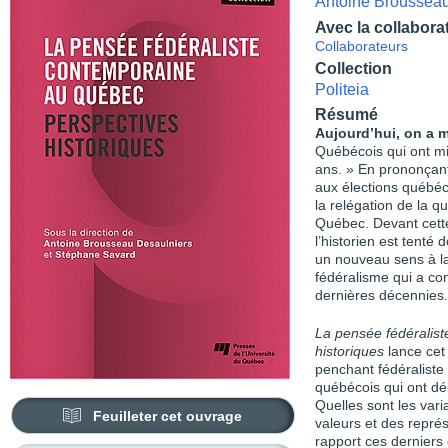
Antoine Brousseau
Avec la collabora
Collaborateurs
Collection
Politeia
Résumé
Aujourd’hui, on a m
Québécois qui ont mi
ans. » En prononçant
aux élections québéc
la relégation de la q
Québec. Devant cette
l’historien est tenté d
un nouveau sens à la
fédéralisme qui a con
dernières décennies.
La pensée fédéralis
historiques
lance cet
penchant fédéraliste
québécois qui ont dé
Quelles sont les vari
Feuilleter cet ouvrage
valeurs et des repré
rapport ces derniers 