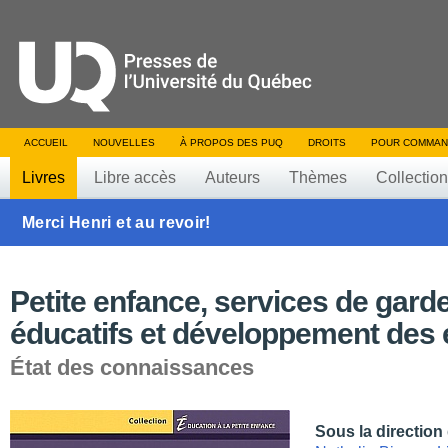
ACCUEIL
NOUVELLES
À PROPOS DES PUQ
DROITS
POUR COMMAN
Livres
Libre accès
Auteurs
Thèmes
Collectio
Merci Henri et au revoir!
Petite enfance, services de gard
éducatifs et développement des 
État des connaissances
Sous la direction