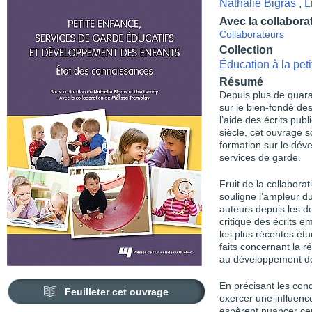
Nathalie Bigras
,
L
Avec la collabora
Collaborateurs
Collection
Éducation à la pet
Résumé
Depuis plus de quara
sur le bien-fondé de
l’aide des écrits pub
siècle, cet ouvrage s
formation sur le dév
services de garde.
Fruit de la collabora
souligne l’ampleur du
auteurs depuis les d
critique des écrits e
les plus récentes étu
faits concernant la r
au développement de 
En précisant les con
Feuilleter cet ouvrage
exercer une influenc
espèrent nuancer cer