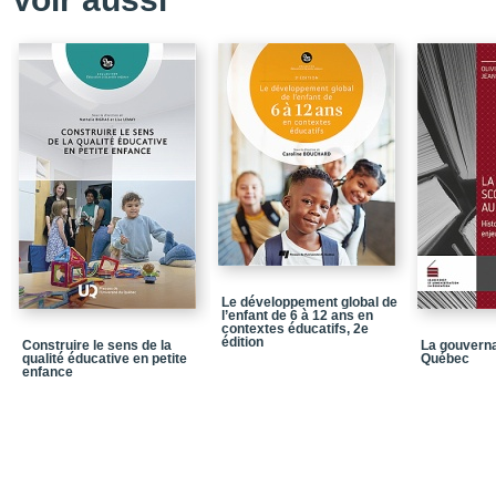
SGÉ
Chapitre 3 - L'attacheme
?
Chapitre 4 - Les diffic
en service de garde
Chapitre 5 - Le dévelo
services de garde
Conclusion - Est-il bén
de garde ?
Postface - SErvices de 
Notices biographiques 
Le développement global de
La collection Éducation
l’enfant de 6 à 12 ans en
contextes éducatifs, 2e
édition
Construire le sens de la
La gouverna
qualité éducative en petite
Québec
enfance