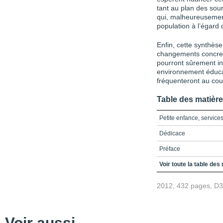
tant au plan des sou
qui, malheureusement
population à l’égard 
Enfin, cette synthès
changements concret
pourront sûrement in
environnement éducat
fréquenteront au cour
Table des matièr
Petite enfance, service
Dédicace
Préface
Remerciements
Voir toute la table des
Introduction
2012, 432 pages, D
Chapitre 1 - Le dévelop
services de garde
Chapitre 2 - Développem
Voir aussi