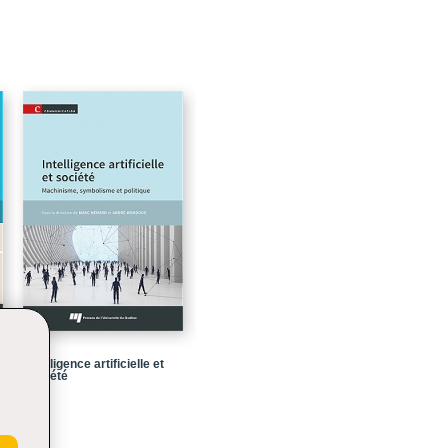
62
64
78
90
102
116
134
148
162
168
180
Intelligence artificielle et
186
société
190
196