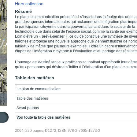
Hors collection
Résumé
Le plan de communication présenté ici s’inscrit dans la foulée des orienta
grandes agences internationales qui réclament une intégration plus impo
la participation citoyenne dans la gouvernance tant dans le secteur de la
technologie que dans celui de l’espace social, comme la santé par exemp
Loin d’être un « prêt-à-penser », ce guide constitue une synthèse de dive
théories et propose une nouvelle approche que viennent illustrer de nom
tableaux de même que plusieurs exemples. Il offre un cadre d’intervention
étapes de l’intégration citoyenne à l’évaluation et au partage des résultats
L’ouvrage est destiné tant aux praticiens souhaitant approfondir leur dém
qu’aux personnes qui désirent s’initier à l’élaboration d’un plan de comm
Table des matières
Le plan de communication
Table des matières
Avant-propos
Remerciements
Voir toute la table des matières
LE PLAN DE COMMUNICATION : COMMENTAIRES PRÉLIMINAIRES
2004, 220 pages, D1273, ISBN 978-2-7605-1273-3
LE PLAN DE COMMUNICATION : CRITÈRES ET APPRENTISSAGE