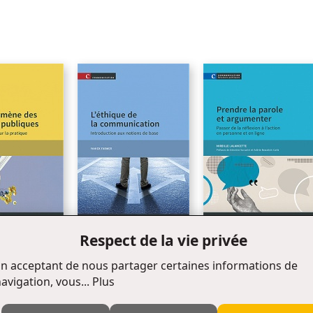
LE PLAN DE COMMUNICATION : LA DÉMARCHE ÉTAPE PAR ÉTAPE
Étape 1
Étape 2
Étape 3
Étape 4
Étape 5
Étape 6
Étape 7
Étape 8
Étape 9
Respect de la vie privée
Étape 10
ène des
Nouveauté
Prendre la parole et
Étape 11
L' éthique de la
ubliques
n acceptant de nous partager certaines informations de
argumenter
communication
avigation, vous...
Plus
Étape 12
Étape 13