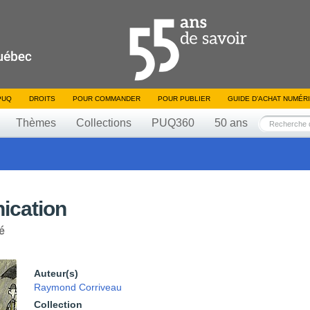
PUQ
DROITS
POUR COMMANDER
POUR PUBLIER
GUIDE D’ACHAT NUMÉR
Thèmes
Collections
PUQ360
50 ans
ication
é
Auteur(s)
Raymond Corriveau
Collection