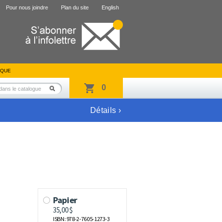
Pour nous joindre
Plan du site
English
IQUE
0
Détails ›