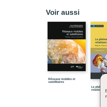
Voir aussi
Réseaux mobiles et
satellitaires
Le phénom
relations p
E
n