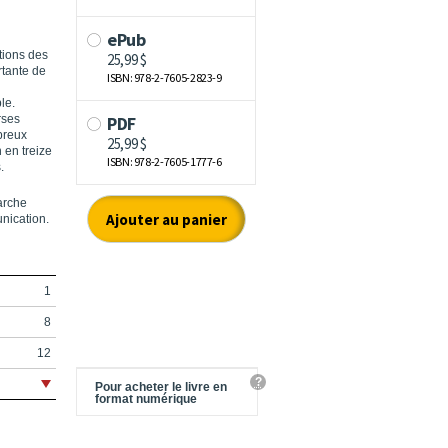
tions des
rtante de
le.
rses
breux
 en treize
.
arche
unication.
1
8
12
?
14
Pour acheter le livre en
format numérique
16
36