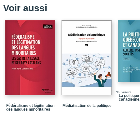
Répertoire des express
Voir aussi
Accord commercial préf
Analyse décisionnelle
Comparaison [ou Polit
Complexe régional de s
Constructivisme
Démocratie occidental
Démocratie populaire
Devoir d’ingérence
Diplomatie
Nouveauté
La politiqu
Diplomatie 2.0
canadienne,
Fédéralisme et légitimation
Médiatisation de la politique
Diplomatie à paliers mu
des langues minoritaires
Diplomatie commercial
Diplomatie culturelle
Diplomatie de deuxième