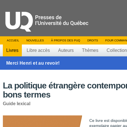
ACCUEIL
NOUVELLES
À PROPOS DES PUQ
DROITS
POUR COMMAN
Livres
Libre accès
Auteurs
Thèmes
Collectio
Merci Henri et au revoir!
La politique étrangère contempo
bons termes
Guide lexical
Ce livre est disponib
exemplaire papier au