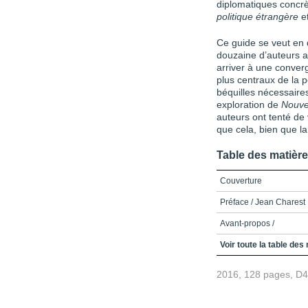
diplomatiques concrè
politique étrangère
et
Ce guide se veut en d
douzaine d’auteurs au
arriver à une conver
plus centraux de la p
béquilles nécessaires
explo­ration de
Nouvel
auteurs ont tenté de 
que cela, bien que la
Table des matièr
Couverture
Préface / Jean Charest
Avant-propos /
Table des matières
Voir toute la table des
Liste des acronymes et 
2016, 128 pages, D
Introduction /