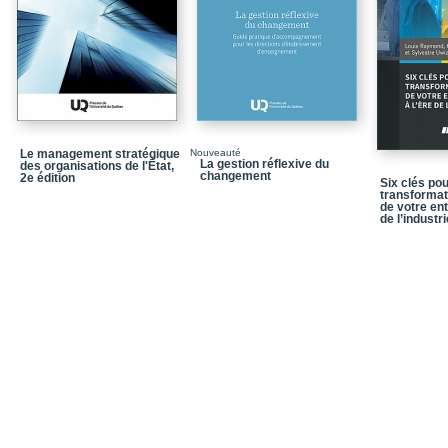
I.3 / L’importance et la
en gestion de projet
I.4 / La structure de l’o
Références
PARTIE I / L’engagement
changement de perspec
Chapitre 1 / L’avènemen
Le management stratégique
Nouveauté
La gestion réflexive du
des organisations de l'État,
changement
2e édition
Chapitre 2 / L’engageme
Six clés pou
transforma
perspective processuell
de votre ent
de l’industri
Chapitre 3 / Construir
prenantes: une approch
Chapitre 4 / Des parti
l’accompagnement du ch
l’engagement dans la pl
ville d’affaires à HEC M
PARTIE II / La contribu
acteurs dans les projet
Chapitre 5 / L’engageme
construction
Chapitre 6 / La conduit