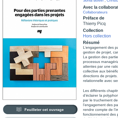
Sonia Boivin
,
Christ
Avec la collabora
Collaborateurs
Préface de
Thierry Picq
Collection
Hors collection
Résumé
L’engagement des par
gestion de projet, c
La gestion des parti
processus managérial 
attentes par une ratio
collective aux bénéfi
directions de projet
relationnelle avec se
Les différents chapit
d’éclairer la polypho
par le truchement de 
l’engagement des pa
Feuilleter cet ouvrage
rendre compte de l’i
fonctionnement des p