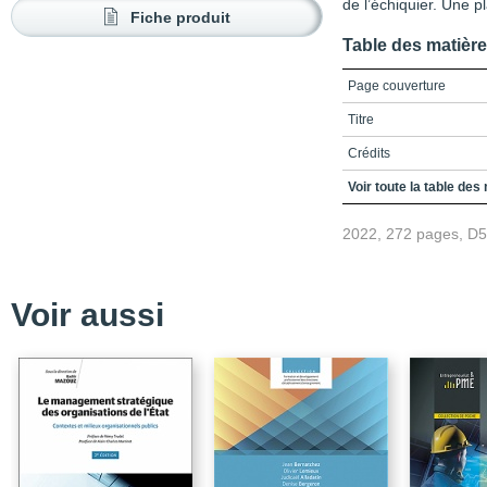
de l’échiquier. Une pl
Fiche produit
Table des matièr
Page couverture
Titre
Crédits
Préface
Voir toute la table des
Table des matières
2022, 272 pages, D
Liste des figures
Liste des tableaux
Voir aussi
Liste des sigles et acr
Introduction générale /
une co-construction des
I.1 / Une mise en persp
I.2 / La polysémie défin
l’engagement