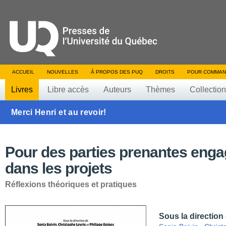
ACCUEIL
NOUVELLES
À PROPOS DES PUQ
DROITS
POUR COMMAN
Livres
Libre accès
Auteurs
Thèmes
Collectio
Merci Henri et au revoir!
Pour des parties prenantes eng
dans les projets
Réflexions théoriques et pratiques
Sous la direction