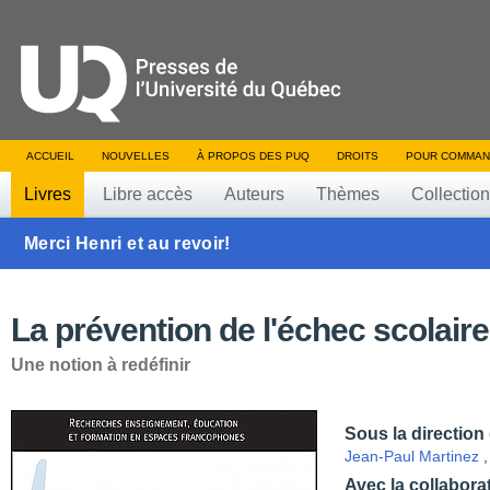
ACCUEIL
NOUVELLES
À PROPOS DES PUQ
DROITS
POUR COMMAN
Livres
Libre accès
Auteurs
Thèmes
Collectio
Merci Henri et au revoir!
La prévention de l'échec scolaire
Une notion à redéfinir
Sous la direction
Jean-Paul Martinez
Avec la collabora