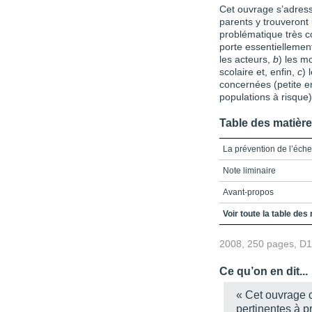
Cet ouvrage s’adresse
parents y trouveront
problématique très co
porte essentiellement
les acteurs,
b
) les m
scolaire et, enfin,
c
) 
concernées (petite en
populations à risque)
Table des matièr
La prévention de l’éche
Note liminaire
Avant-propos
Table des matières
Voir toute la table des
Allocution de madame 
2008, 250 pages, D
La prévention de l’éche
Ce qu’on en dit...
Partie 1 - La prévention
« Cet ouvrage c
L’orthopédagogue
pertinentes à pr