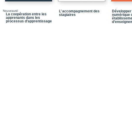
Les acteurs, la prévent
formation en éducation
Nouveauté
L’ accompagnement des
Développer 
La coopération entre les
stagiaires
numérique d
La formation continue 
apprenants dans les
établissem
année
processus d’apprentissage
d’enseigne
Pour prévenir l’échec s
La prévention de l’éche
établissement scolaire
L’intervention de la dir
échec scolaire
Épilogue
Liste des auteurs