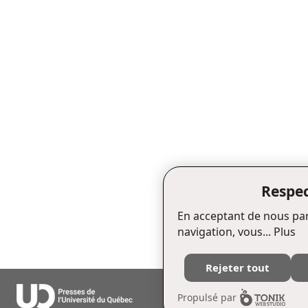
Respec
En acceptant de nous par
navigation, vous...
Plus
Rejeter tout
Édifice Fleurie, 480, de La Chapell
Propulsé par
Tél. : (418) 657-4399 Téléc. : (418