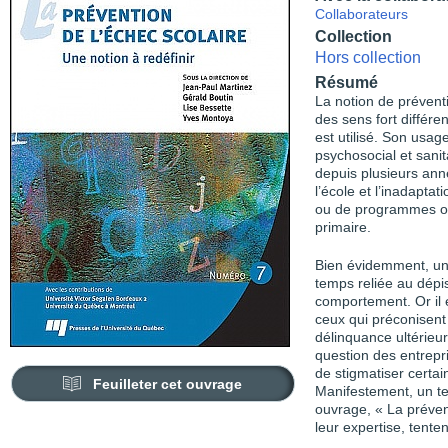
Collaborateurs
Collection
Hors collection
Résumé
La notion de prévent
des sens fort différe
est utilisé. Son usa
psychosocial et sani
depuis plusieurs anné
l’école et l’inadapta
ou de programmes off
primaire.
Bien évidemment, une
temps reliée au dépis
comportement. Or il e
ceux qui préconisent
délinquance ultérieur
question des entrepr
de stigmatiser certai
Feuilleter cet ouvrage
Manifestement, un tel
ouvrage, « La prévent
leur expertise, tente