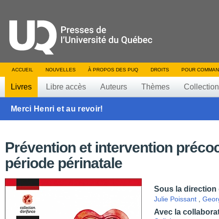
ACCUEIL
NOUVELLES
À PROPOS DES PUQ
DROITS
POUR COMMAN
Livres
Libre accès
Auteurs
Thèmes
Collectio
Merci Henri et au revoir!
Prévention et intervention préco
période périnatale
Sous la direction
Julie Poissant
,
Geor
Avec la collabora