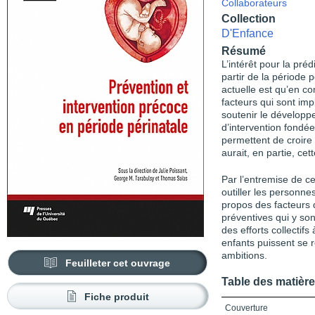
Collaborateurs
Collection
D'Enfance
Résumé
L’intérêt pour la pré
partir de la période p
actuelle est qu’en c
facteurs qui sont im
soutenir le développ
d’intervention fondée
permettent de croire 
aurait, en partie, ce
Par l’entremise de ce
outiller les personne
propos des facteurs 
préventives qui y so
des efforts collectif
enfants puissent se r
ambitions.
Feuilleter cet ouvrage
Table des matièr
Fiche produit
Couverture