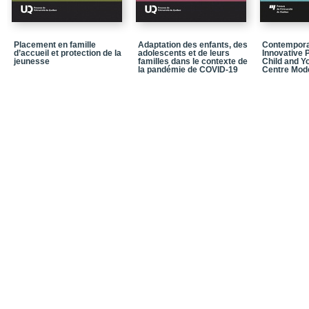
Chapitre 3 – Les facteu
périnatale
Chapitre 4 – Les dépre
Placement en famille
Adaptation des enfants, des
Contempora
d’accueil et protection de la
adolescents et de leurs
Innovative P
jeunesse
familles dans le contexte de
Child and 
Chapitre 5 – La malnutr
la pandémie de COVID-19
Centre Mod
Chapitre 6 – La violenc
et les répercussions ch
Chapitre 7 – La consom
Chapitre 8 – Les réper
leurs implications prati
Chapitre 9 – La transmi
développementaux et l’
perspective économiqu
PARTIE 3 – PROGRA
D’INTERVENTION PR
Chapitre 10 – L’éducat
Chapitre 11 – La méth
humaniste pour prendr
Chapitre 12 – Les visit
développement de l’enf