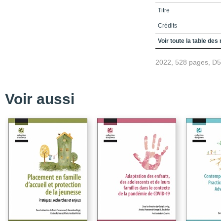
Titre
Crédits
Remerciements
Voir toute la table des
TABLE DES MATIÈRES
2022, 528 pages, D
Liste des figures et tab
Liste des sigles et acr
Voir aussi
Introduction – De la pér
et de possibilités
Conclusion
Références
PARTIE 1 – LES MÉ
PÉRINATAL
Chapitre 1 – Le compo
du fœtus
Chapitre 2 – Les origin
PARTIE 2 – LES PRI