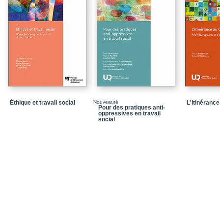
Chapitre 4_Le débat sur 
Annexes_Contributions
Annexe 1_Pour assurer
âgées... Un réseau de 
Annexe 2_Les résidence
Annexe 3_Les milieux de
d'autonomie : la qualité
Références
Éthique et travail social
Nouveauté
L'itinéranc
Pour des pratiques anti-
oppressives en travail
social