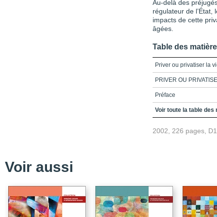
Au-delà des préjugés,
régulateur de l’État,
impacts de cette pri
âgées.
Table des matièr
Priver ou privatiser la v
PRIVER OU PRIVATISE
Préface
Table des matières
Voir toute la table des
Liste des tableaux
2002, 226 pages, D
Liste des sigles
Introduction
Voir aussi
Chapitre 1_Le dévelop
personnes âgées
Chapitre 2_Les enjeux s
développement des rés
Chapitre 3_Le point de