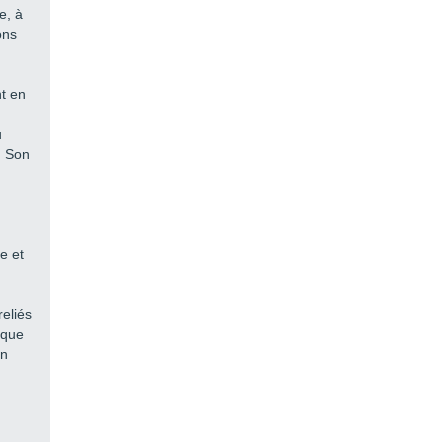
e, à
ons
nt en
u
. Son
e et
reliés
oque
en