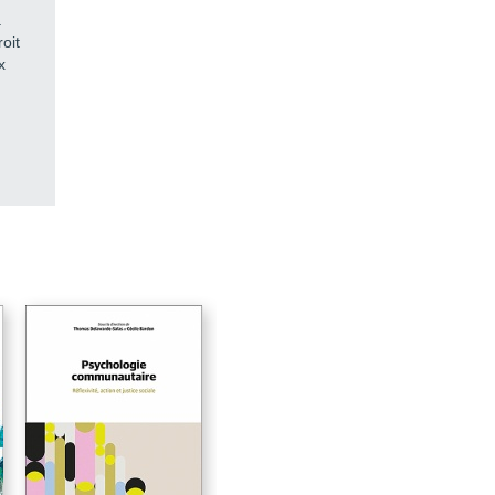
à
oit
x