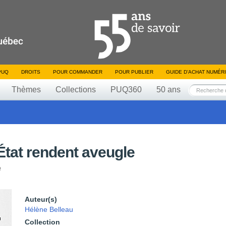
PUQ
DROITS
POUR COMMANDER
POUR PUBLIER
GUIDE D’ACHAT NUMÉR
Thèmes
Collections
PUQ360
50 ans
État rendent aveugle
e
Auteur(s)
Hélène Belleau
Collection