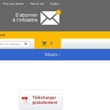
Pour nous joindre
Plan du site
English
IQUE
0
Détails ›
Télécharger
gratuitement