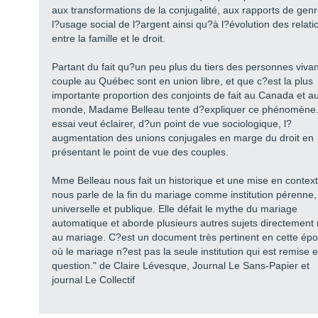
aux transformations de la conjugalité, aux rapports de genr
l?usage social de l?argent ainsi qu?à l?évolution des relati
entre la famille et le droit.
Partant du fait qu?un peu plus du tiers des personnes viva
couple au Québec sont en union libre, et que c?est la plus
importante proportion des conjoints de fait au Canada et a
monde, Madame Belleau tente d?expliquer ce phénomène
essai veut éclairer, d?un point de vue sociologique, l?
augmentation des unions conjugales en marge du droit en
présentant le point de vue des couples.
Mme Belleau nous fait un historique et une mise en context
nous parle de la fin du mariage comme institution pérenne,
universelle et publique. Elle défait le mythe du mariage
automatique et aborde plusieurs autres sujets directement 
au mariage. C?est un document très pertinent en cette ép
où le mariage n?est pas la seule institution qui est remise 
question." de Claire Lévesque, Journal Le Sans-Papier et
journal Le Collectif