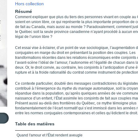
Hors collection
Résumé
Comment expliquer que plus du tiers des personnes vivant en couple au
soient en union libre, ce qui représente la plus importante proportion de c
de fait au Canada, mais aussi au monde ? Paradoxalement, comment justi
le Québec soit la seule province canadienne n’ayant procédé à aucun e
légal de l’union libre ?
Cet essai vise à éclairer, d’un point de vue sociologique, l’augmentation 
conjugales en marge du droit en présentant la position des couples. Les
transformations récentes dans les relations économiques entre conjoints 
l’avant-scène l’idéal de l’amour, l’autonomie et l’égalité de chacun dans la
deux. Or, le droit convie, au contraire, les conjoints à l’anticipation d’une 
rupture et à la froide rationalité du contrat comme instrument de protection
Ce contexte particulier, doublé des messages contradictoires du législateu
contribué à l’émergence du
mythe du mariage automatique
, soit la croyan
répandue dans la population, qu’après quelques années de vie commune
naissance d’un enfant, l’État assimile les conjoints de fait aux couples mar
Présent aussi au-delà des frontières du Québec, ce mythe témoigne plus
fondamentalement de l’écart normatif qui s’est immiscé dans les années 
entre les normes conjugales contemporaines et celles qu’édictent le droit.
Table des matières
Quand l'amour et l'État rendent aveugle