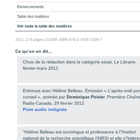
Remerciements
Table des matières
Introduction
Voir toute la table des matières
Partie 1
2011, 174 pages, G3309, ISBN 978-2-7605-3309-7
Partie 2
Ce qu’on en dit...
Conclusion générale
Choix de la rédaction dans la catégorie essai,
Le Libraire
,
Annexe 1 - Quelques mots sur la méthodologie
février-mars 2012
Annexe 2 - Lexique
Annexe 3 - Ligne du temps
Entrevue avec Hélène Belleau, Émission « L'après-midi por
Bibliographie
conseil », animée par
Dominique Poirier
, Première Chaîn
Radio-Canada, 29 février 2012
Piste audio intégrale
"Hélène Belleau est sociologue et professeure à l?Institut
national de la recherche scientifique (INRS) et elle s?intér