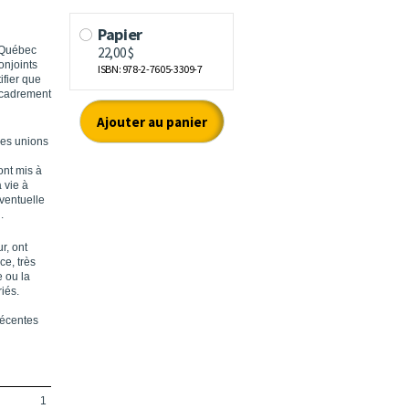
 Québec
onjoints
fier que
ncadrement
des unions
ont mis à
 vie à
éventuelle
.
r, ont
ce, très
 ou la
iés.
récentes
1