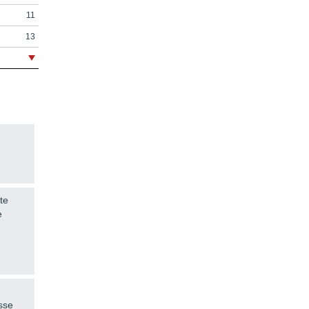
11
13
17
23
85
149
155
159
163
te
167
e
esse