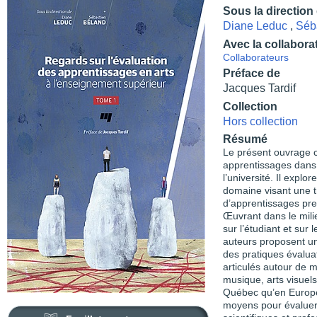
Sous la direction
Diane Leduc
,
Séb
Avec la collabora
Collaborateurs
Préface de
Jacques Tardif
Collection
Hors collection
Résumé
Le présent ouvrage col
apprentissages dans l
l’université. Il explor
domaine visant une tr
d’apprentissages pren
Œuvrant dans le milie
sur l’étudiant et sur 
auteurs proposent un
des pratiques évalua
articulés autour de m
musique, arts visuels
Québec qu’en Europe.
moyens pour évaluer