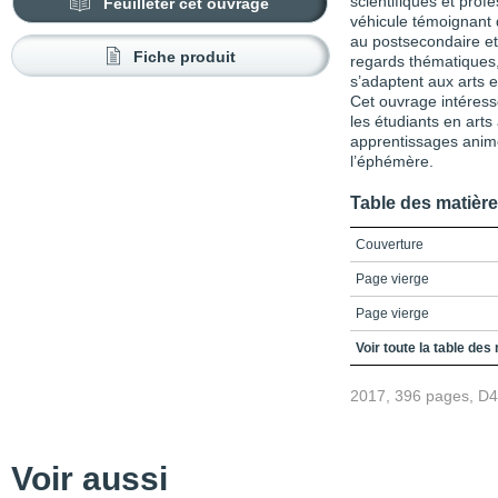
scientifiques et prof
Feuilleter cet ouvrage
véhicule témoignant 
au postsecondaire et
Fiche produit
regards thématiques,
s’adaptent aux arts e
Cet ouvrage intéresse
les étudiants en arts
apprentissages animés 
l’éphémère.
Table des matièr
Couverture
Page vierge
Page vierge
Titre
Voir toute la table des
Crédits
2017, 396 pages, D
Préface
Remerciements
Voir aussi
Table des matières