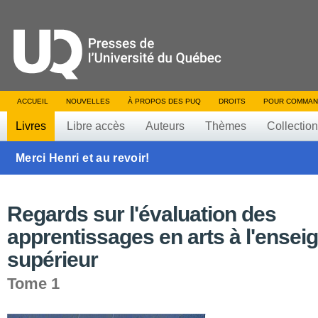
ACCUEIL
NOUVELLES
À PROPOS DES PUQ
DROITS
POUR COMMAN
Livres
Libre accès
Auteurs
Thèmes
Collectio
Merci Henri et au revoir!
Regards sur l'évaluation des
apprentissages en arts à l'ense
supérieur
Tome 1